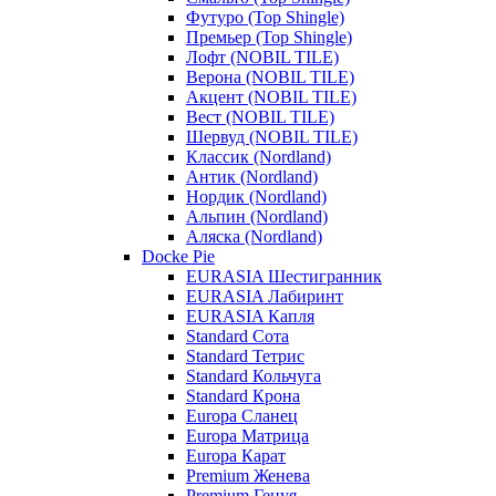
Футуро (Top Shingle)
Премьер (Top Shingle)
Лофт (NOBIL TILE)
Верона (NOBIL TILE)
Акцент (NOBIL TILE)
Вест (NOBIL TILE)
Шервуд (NOBIL TILE)
Классик (Nordland)
Антик (Nordland)
Нордик (Nordland)
Альпин (Nordland)
Аляска (Nordland)
Docke Pie
EURASIA Шестигранник
EURASIA Лабиринт
EURASIA Капля
Standard Сота
Standard Тетрис
Standard Кольчуга
Standard Крона
Europa Сланец
Europa Матрица
Europa Карат
Premium Женева
Premium Генуя