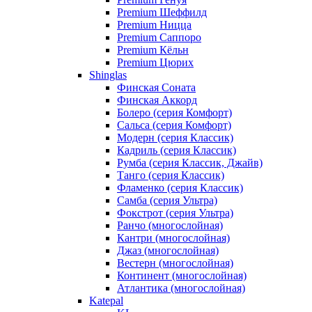
Premium Шеффилд
Premium Ницца
Premium Саппоро
Premium Кёльн
Premium Цюрих
Shinglas
Финская Соната
Финская Аккорд
Болеро (серия Комфорт)
Сальса (серия Комфорт)
Модерн (серия Классик)
Кадриль (серия Классик)
Румба (серия Классик, Джайв)
Танго (серия Классик)
Фламенко (серия Классик)
Самба (серия Ультра)
Фокстрот (серия Ультра)
Ранчо (многослойная)
Кантри (многослойная)
Джаз (многослойная)
Вестерн (многослойная)
Континент (многослойная)
Атлантика (многослойная)
Katepal