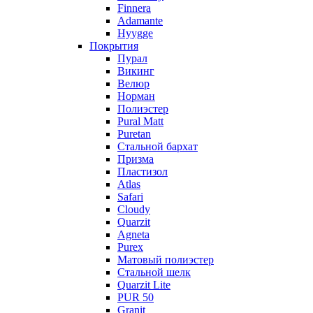
Finnera
Adamante
Hyygge
Покрытия
Пурал
Викинг
Велюр
Норман
Полиэстер
Pural Matt
Puretan
Стальной бархат
Призма
Пластизол
Atlas
Safari
Cloudy
Quarzit
Agneta
Purex
Матовый полиэстер
Стальной шелк
Quarzit Lite
PUR 50
Granit