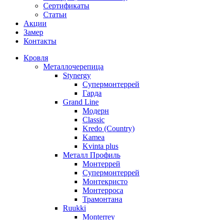
Сертификаты
Статьи
Акции
Замер
Контакты
Кровля
Металлочерепица
Stynergy
Супермонтеррей
Гарда
Grand Line
Модерн
Classic
Kredo (Country)
Kamea
Kvinta plus
Металл Профиль
Монтеррей
Супермонтеррей
Монтекристо
Монтерроса
Трамонтана
Ruukki
Monterrey