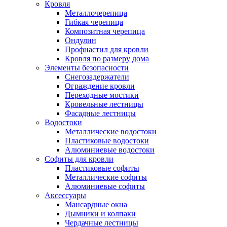
Кровля
Металлочерепица
Гибкая черепица
Композитная черепица
Ондулин
Профнастил для кровли
Кровля по размеру дома
Элементы безопасности
Снегозадержатели
Ограждение кровли
Переходные мостики
Кровельные лестницы
Фасадные лестницы
Водостоки
Металлические водостоки
Пластиковые водостоки
Алюминиевые водостоки
Софиты для кровли
Пластиковые софиты
Металлические софиты
Алюминиевые софиты
Аксессуары
Мансардные окна
Дымники и колпаки
Чердачные лестницы