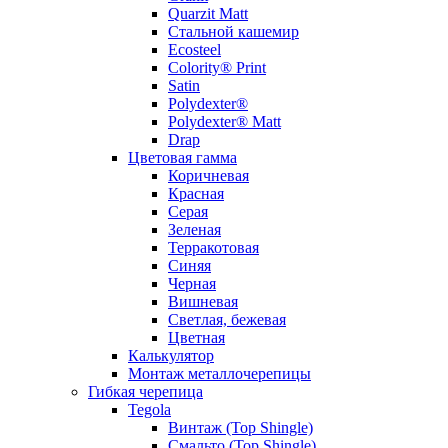
Quarzit Matt
Стальной кашемир
Ecosteel
Colority® Print
Satin
Polydexter®
Polydexter® Matt
Drap
Цветовая гамма
Коричневая
Красная
Серая
Зеленая
Терракотовая
Синяя
Черная
Вишневая
Светлая, бежевая
Цветная
Калькулятор
Монтаж металлочерепицы
Гибкая черепица
Tegola
Винтаж (Top Shingle)
Смальто (Top Shingle)