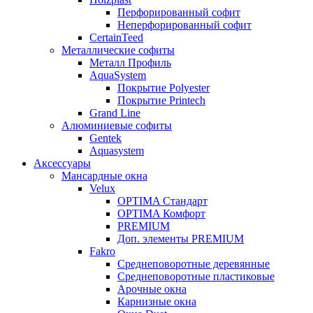
Перфорированный софит
Неперфорированный софит
CertainTeed
Металлические софиты
Металл Профиль
AquaSystem
Покрытие Polyester
Покрытие Printech
Grand Line
Алюминиевые софиты
Gentek
Aquasystem
Аксессуары
Мансардные окна
Velux
OPTIMA Стандарт
OPTIMA Комфорт
PREMIUM
Доп. элементы PREMIUM
Fakro
Cреднеповоротные деревянные
Cреднеповоротные пластиковые
Арочные окна
Карнизные окна