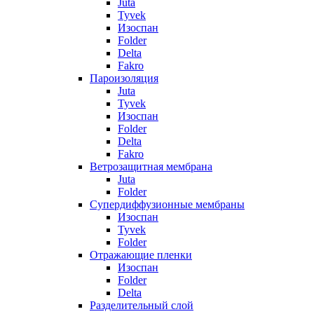
Juta
Tyvek
Изоспан
Folder
Delta
Fakro
Пароизоляция
Juta
Tyvek
Изоспан
Folder
Delta
Fakro
Ветрозащитная мембрана
Juta
Folder
Супердиффузионные мембраны
Изоспан
Tyvek
Folder
Отражающие пленки
Изоспан
Folder
Delta
Разделительный слой