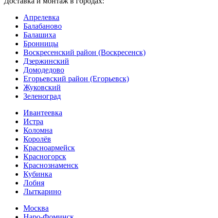
Доставка и монтаж в городах:
Апрелевка
Балабаново
Балашиха
Бронницы
Воскресенский район (Воскресенск)
Дзержинский
Домодедово
Егорьевский район (Егорьевск)
Жуковский
Зеленоград
Ивантеевка
Истра
Коломна
Королёв
Красноармейск
Красногорск
Краснознаменск
Кубинка
Лобня
Лыткарино
Москва
Наро-Фоминск