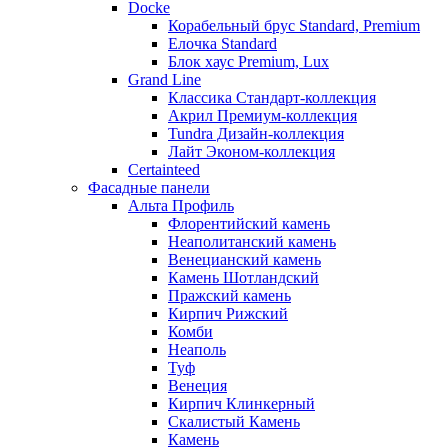
Docke
Корабельный брус Standard, Premium
Елочка Standard
Блок хаус Premium, Lux
Grand Line
Классика Стандарт-коллекция
Акрил Премиум-коллекция
Tundra Дизайн-коллекция
Лайт Эконом-коллекция
Certainteed
Фасадные панели
Альта Профиль
Флорентийский камень
Неаполитанский камень
Венецианский камень
Камень Шотландский
Пражский камень
Кирпич Рижский
Комби
Неаполь
Туф
Венеция
Кирпич Клинкерный
Скалистый Камень
Камень