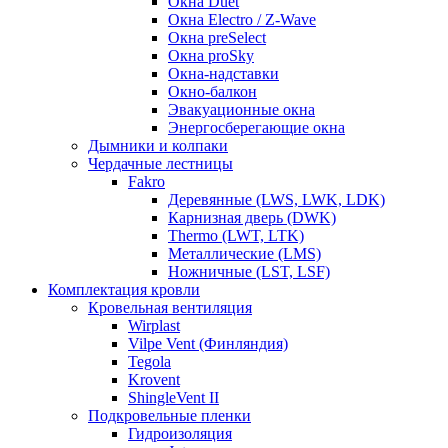
Окна Duet
Окна Electro / Z-Wave
Окна preSelect
Окна proSky
Окна-надставки
Окно-балкон
Эвакуационные окна
Энергосберегающие окна
Дымники и колпаки
Чердачные лестницы
Fakro
Деревянные (LWS, LWK, LDK)
Карнизная дверь (DWK)
Thermo (LWT, LTK)
Металлические (LMS)
Ножничные (LST, LSF)
Комплектация кровли
Кровельная вентиляция
Wirplast
Vilpe Vent (Финляндия)
Tegola
Krovent
ShingleVent II
Подкровельные пленки
Гидроизоляция