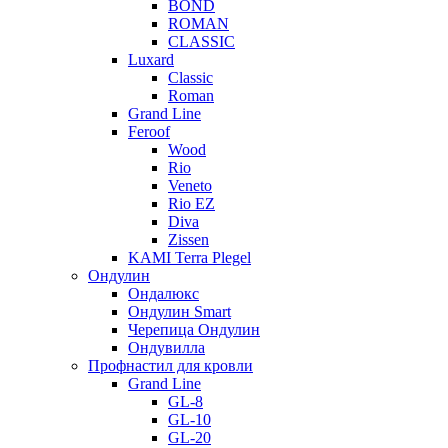
BOND
ROMAN
CLASSIC
Luxard
Classic
Roman
Grand Line
Feroof
Wood
Rio
Veneto
Rio EZ
Diva
Zissen
KAMI Terra Plegel
Ондулин
Ондалюкс
Ондулин Smart
Черепица Ондулин
Ондувилла
Профнастил для кровли
Grand Line
GL-8
GL-10
GL-20