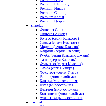
Premium Шеффилд
Premium Ницца
Premium Саппоро
Premium Кёльн
Premium Цюрих
Shinglas
Финская Соната
Финская Аккорд
Болеро (серия Комфорт)
Сальса (серия Комфорт)
Модерн (серия Классик)
Кадриль (серия Классик)
Румба (серия Классик, Джайв)
Танго (серия Классик)
Фламенко (серия Классик)
Самба (серия Ультра)
Фокстрот (серия Ультра)
Ранчо (многослойная)
Кантри (многослойная)
Джаз (многослойная)
Вестерн (многослойная)
Континент (многослойная)
Атлантика (многослойная)
Katepal