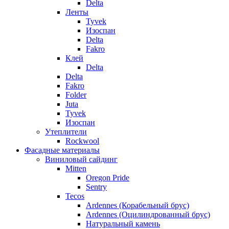
Delta
Ленты
Tyvek
Изоспан
Delta
Fakro
Клей
Delta
Delta
Fakro
Folder
Juta
Tyvek
Изоспан
Утеплители
Rockwool
Фасадные материалы
Виниловый сайдинг
Mitten
Oregon Pride
Sentry
Tecos
Ardennes (Корабельный брус)
Ardennes (Оцилиндрованный брус)
Натуральный камень