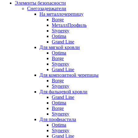
Элементы безопасности
Снегозадержатели
На металлочерепицу
Borge
МеталлПрофиль
Stynergy
Optima
Grand Line
Для мягкой кровли
Optima
Borge
Stynergy
Grand Line
Для композитной черепицы
Borge
Stynergy
Для фальцевой кровли
Grand Line
Optima
Borge
Stynergy
Для профнастила
Optima
Stynergy
Grand Line