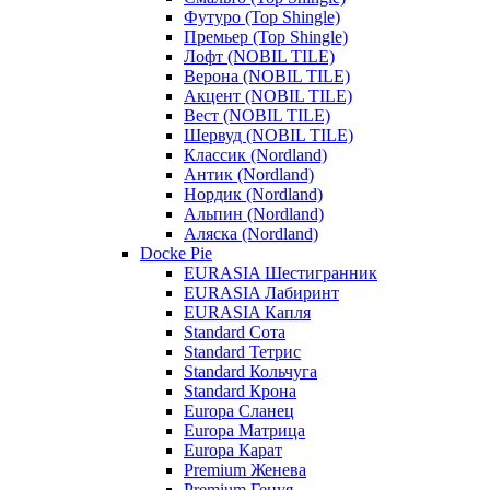
Футуро (Top Shingle)
Премьер (Top Shingle)
Лофт (NOBIL TILE)
Верона (NOBIL TILE)
Акцент (NOBIL TILE)
Вест (NOBIL TILE)
Шервуд (NOBIL TILE)
Классик (Nordland)
Антик (Nordland)
Нордик (Nordland)
Альпин (Nordland)
Аляска (Nordland)
Docke Pie
EURASIA Шестигранник
EURASIA Лабиринт
EURASIA Капля
Standard Сота
Standard Тетрис
Standard Кольчуга
Standard Крона
Europa Сланец
Europa Матрица
Europa Карат
Premium Женева
Premium Генуя