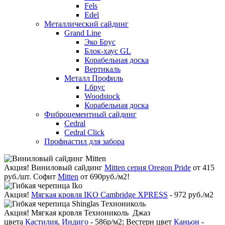
Fels
Edel
Металлический сайдинг
Grand Line
Эко Брус
Блок-хаус GL
Корабельная доска
Вертикаль
Металл Профиль
Lбрус
Woodstock
Корабельная доска
Фиброцементный сайдинг
Cedral
Cedral Click
Профнастил для забора
Акция!
Виниловый сайдинг
Mitten серия Oregon Pride
от 415
руб./шт. Софит
Mitten
от 690руб./м2!
Акция!
Мягкая кровля IKO Cambridge XPRESS
- 972 руб./м2
Акция!
Мягкая кровля Технониколь Джаз
цвета
Кастилия
,
Индиго
- 586р/м2; Вестерн цвет
Каньон
-