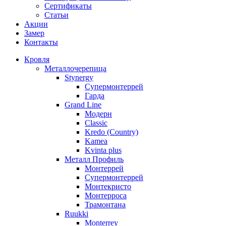
Сертификаты
Статьи
Акции
Замер
Контакты
Кровля
Металлочерепица
Stynergy
Супермонтеррей
Гарда
Grand Line
Модерн
Classic
Kredo (Country)
Kamea
Kvinta plus
Металл Профиль
Монтеррей
Супермонтеррей
Монтекристо
Монтерроса
Трамонтана
Ruukki
Monterrey