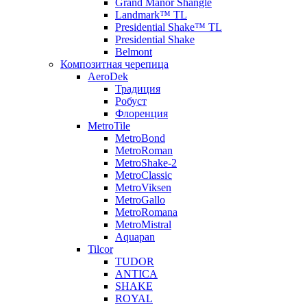
Grand Manor Shangle
Landmark™ TL
Presidential Shake™ TL
Presidential Shake
Belmont
Композитная черепица
AeroDek
Традиция
Робуст
Флоренция
MetroTile
MetroBond
MetroRoman
MetroShake-2
MetroClassic
MetroViksen
MetroGallo
MetroRomana
MetroMistral
Aquapan
Tilcor
TUDOR
ANTICA
SHAKE
ROYAL