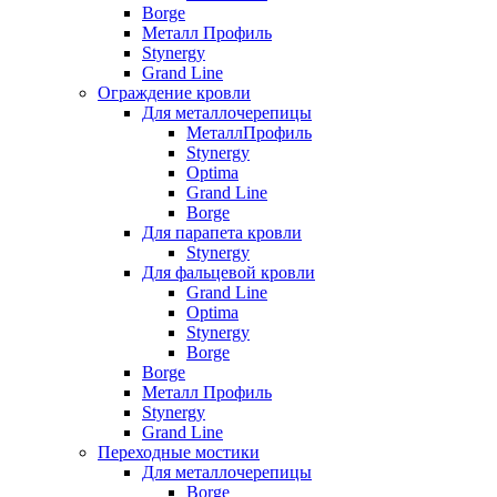
Borge
Металл Профиль
Stynergy
Grand Line
Ограждение кровли
Для металлочерепицы
МеталлПрофиль
Stynergy
Optima
Grand Line
Borge
Для парапета кровли
Stynergy
Для фальцевой кровли
Grand Line
Optima
Stynergy
Borge
Borge
Металл Профиль
Stynergy
Grand Line
Переходные мостики
Для металлочерепицы
Borge