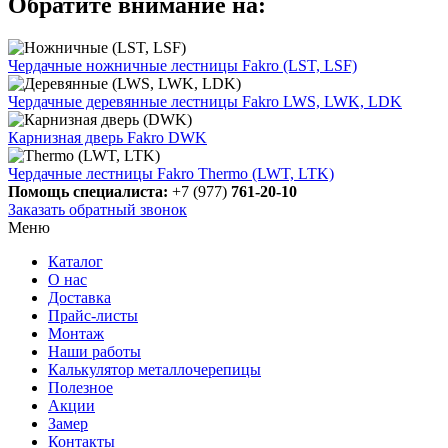
Обратите внимание на:
Чердачные ножничные лестницы Fakro (LST, LSF)
Чердачные деревянные лестницы Fakro LWS, LWK, LDK
Карнизная дверь Fakro DWK
Чердачные лестницы Fakro Thermo (LWT, LTK)
Помощь специалиста:
+7 (977)
761-20-10
Заказать обратный звонок
Меню
Каталог
О нас
Доставка
Прайс-листы
Монтаж
Наши работы
Калькулятор металлочерепицы
Полезное
Акции
Замер
Контакты