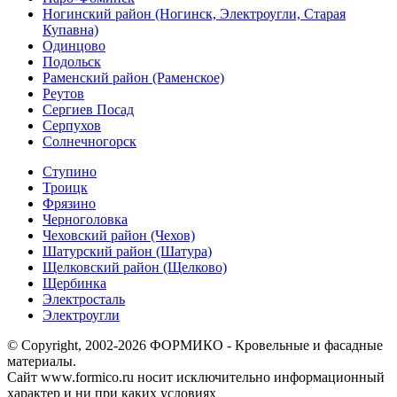
Ногинский район (Ногинск, Электроугли, Старая
Купавна)
Одинцово
Подольск
Раменский район (Раменское)
Реутов
Сергиев Посад
Серпухов
Солнечногорск
Ступино
Троицк
Фрязино
Черноголовка
Чеховский район (Чехов)
Шатурский район (Шатура)
Щелковский район (Щелково)
Щербинка
Электросталь
Электроугли
© Copyright, 2002-2026 ФОРМИКО - Кровельные и фасадные
материалы.
Сайт www.formico.ru носит исключительно информационный
характер и ни при каких условиях