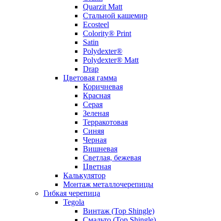
Quarzit Matt
Стальной кашемир
Ecosteel
Colority® Print
Satin
Polydexter®
Polydexter® Matt
Drap
Цветовая гамма
Коричневая
Красная
Серая
Зеленая
Терракотовая
Синяя
Черная
Вишневая
Светлая, бежевая
Цветная
Калькулятор
Монтаж металлочерепицы
Гибкая черепица
Tegola
Винтаж (Top Shingle)
Смальто (Top Shingle)