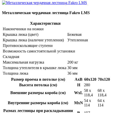
Металлическая чердачная лестница Fakro LMS
Характеристики
Наконечники на ножки
Крышка люка (цвет)
Бежевая
Крышка люка (наличие утепления)
Утепленная
Противоскользящие ступени
Возможность самостоятельной установки
Складная
Максимальная нагрузка
200 кг
Толщина утеплителя в крышке люка
30 мм
Толщина люка
36 мм
Размер проема в потолке (см)
AxB
60x120
70x120
Высота потолка (см)
H
280
58 x
68 x
Внешние размеры короба (см)
WxL
118,4
118,4
54 x
64 x
Внутренние размеры короба (см)
MxN
114
114
Размах лестницы при раскладывании
R
157