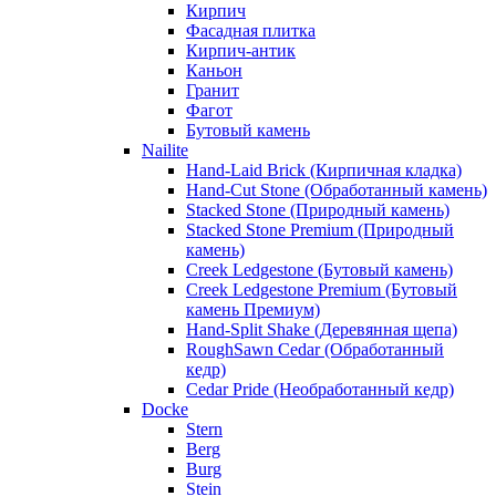
Кирпич
Фасадная плитка
Кирпич-антик
Каньон
Гранит
Фагот
Бутовый камень
Nailite
Hand-Laid Brick (Кирпичная кладка)
Hand-Cut Stone (Обработанный камень)
Stacked Stone (Природный камень)
Stacked Stone Premium (Природный
камень)
Creek Ledgestone (Бутовый камень)
Creek Ledgestone Premium (Бутовый
камень Премиум)
Hand-Split Shake (Деревянная щепа)
RoughSawn Cedar (Обработанный
кедр)
Cedar Pride (Необработанный кедр)
Docke
Stern
Berg
Burg
Stein