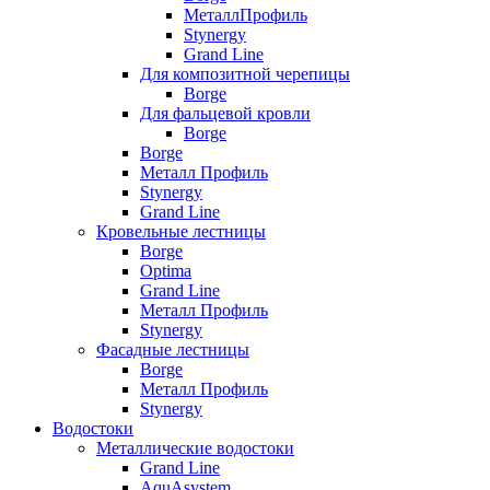
МеталлПрофиль
Stynergy
Grand Line
Для композитной черепицы
Borge
Для фальцевой кровли
Borge
Borge
Металл Профиль
Stynergy
Grand Line
Кровельные лестницы
Borge
Optima
Grand Line
Металл Профиль
Stynergy
Фасадные лестницы
Borge
Металл Профиль
Stynergy
Водостоки
Металлические водостоки
Grand Line
AquAsystem