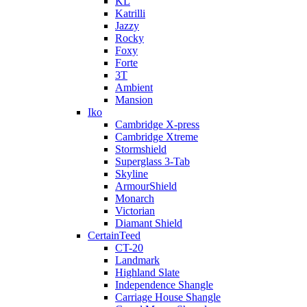
KL
Katrilli
Jazzy
Rocky
Foxy
Forte
3T
Ambient
Mansion
Iko
Cambridge X-press
Cambridge Xtreme
Stormshield
Superglass 3-Tab
Skyline
ArmourShield
Monarch
Victorian
Diamant Shield
CertainTeed
CT-20
Landmark
Highland Slate
Independence Shangle
Carriage House Shangle