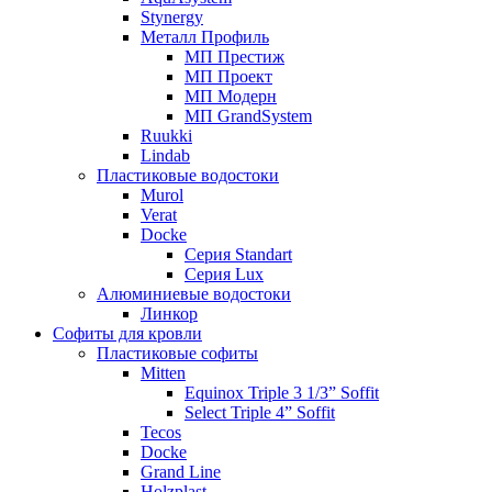
Stynergy
Металл Профиль
МП Престиж
МП Проект
МП Модерн
МП GrandSystem
Ruukki
Lindab
Пластиковые водостоки
Murol
Verat
Docke
Серия Standart
Серия Lux
Алюминиевые водостоки
Линкор
Софиты для кровли
Пластиковые софиты
Mitten
Equinox Triple 3 1/3” Soffit
Select Triple 4” Soffit
Tecos
Docke
Grand Line
Holzplast