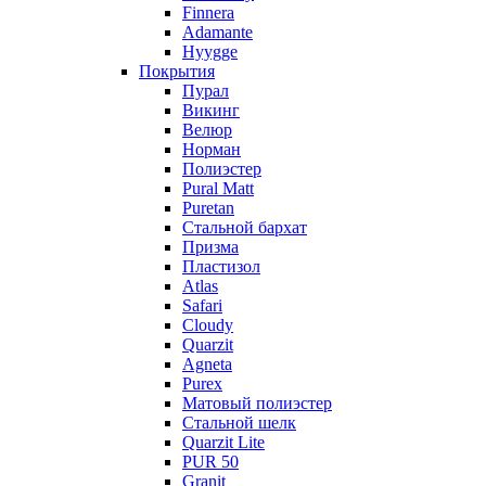
Finnera
Adamante
Hyygge
Покрытия
Пурал
Викинг
Велюр
Норман
Полиэстер
Pural Matt
Puretan
Стальной бархат
Призма
Пластизол
Atlas
Safari
Cloudy
Quarzit
Agneta
Purex
Матовый полиэстер
Стальной шелк
Quarzit Lite
PUR 50
Granit