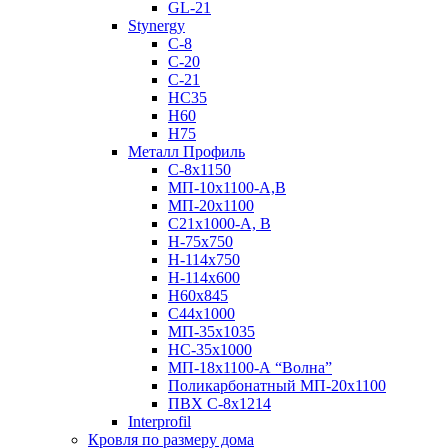
GL-21
Stynergy
C-8
C-20
C-21
НС35
Н60
H75
Металл Профиль
С-8х1150
МП-10x1100-А,В
МП-20х1100
С21х1000-А, В
H-75х750
Н-114х750
Н-114х600
Н60х845
С44х1000
МП-35х1035
НС-35х1000
МП-18х1100-А “Волна”
Поликарбонатный МП-20х1100
ПВХ С-8х1214
Interprofil
Кровля по размеру дома