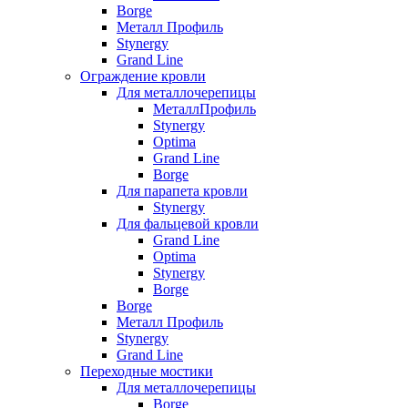
Borge
Металл Профиль
Stynergy
Grand Line
Ограждение кровли
Для металлочерепицы
МеталлПрофиль
Stynergy
Optima
Grand Line
Borge
Для парапета кровли
Stynergy
Для фальцевой кровли
Grand Line
Optima
Stynergy
Borge
Borge
Металл Профиль
Stynergy
Grand Line
Переходные мостики
Для металлочерепицы
Borge