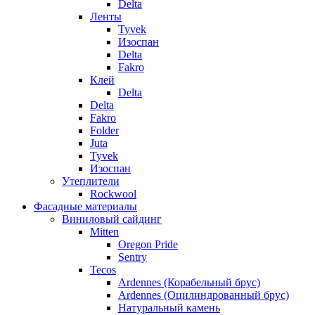
Delta
Ленты
Tyvek
Изоспан
Delta
Fakro
Клей
Delta
Delta
Fakro
Folder
Juta
Tyvek
Изоспан
Утеплители
Rockwool
Фасадные материалы
Виниловый сайдинг
Mitten
Oregon Pride
Sentry
Tecos
Ardennes (Корабельный брус)
Ardennes (Оцилиндрованный брус)
Натуральный камень