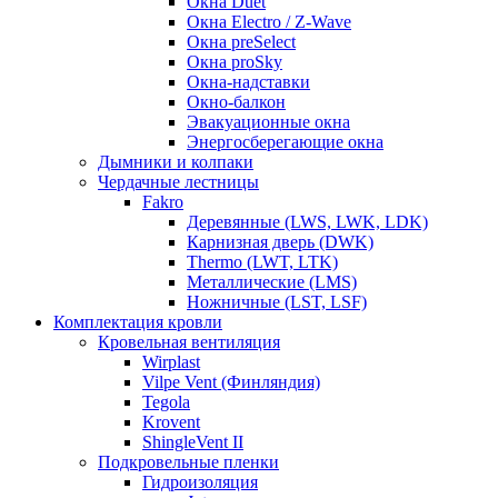
Окна Duet
Окна Electro / Z-Wave
Окна preSelect
Окна proSky
Окна-надставки
Окно-балкон
Эвакуационные окна
Энергосберегающие окна
Дымники и колпаки
Чердачные лестницы
Fakro
Деревянные (LWS, LWK, LDK)
Карнизная дверь (DWK)
Thermo (LWT, LTK)
Металлические (LMS)
Ножничные (LST, LSF)
Комплектация кровли
Кровельная вентиляция
Wirplast
Vilpe Vent (Финляндия)
Tegola
Krovent
ShingleVent II
Подкровельные пленки
Гидроизоляция