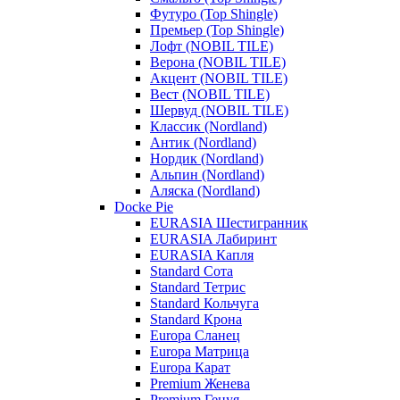
Футуро (Top Shingle)
Премьер (Top Shingle)
Лофт (NOBIL TILE)
Верона (NOBIL TILE)
Акцент (NOBIL TILE)
Вест (NOBIL TILE)
Шервуд (NOBIL TILE)
Классик (Nordland)
Антик (Nordland)
Нордик (Nordland)
Альпин (Nordland)
Аляска (Nordland)
Docke Pie
EURASIA Шестигранник
EURASIA Лабиринт
EURASIA Капля
Standard Сота
Standard Тетрис
Standard Кольчуга
Standard Крона
Europa Сланец
Europa Матрица
Europa Карат
Premium Женева
Premium Генуя