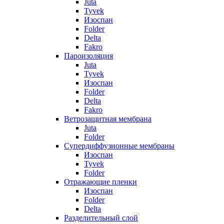
Juta
Tyvek
Изоспан
Folder
Delta
Fakro
Пароизоляция
Juta
Tyvek
Изоспан
Folder
Delta
Fakro
Ветрозащитная мембрана
Juta
Folder
Супердиффузионные мембраны
Изоспан
Tyvek
Folder
Отражающие пленки
Изоспан
Folder
Delta
Разделительный слой