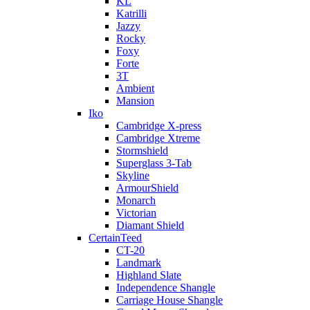
KL
Katrilli
Jazzy
Rocky
Foxy
Forte
3T
Ambient
Mansion
Iko
Cambridge X-press
Cambridge Xtreme
Stormshield
Superglass 3-Tab
Skyline
ArmourShield
Monarch
Victorian
Diamant Shield
CertainTeed
CT-20
Landmark
Highland Slate
Independence Shangle
Carriage House Shangle