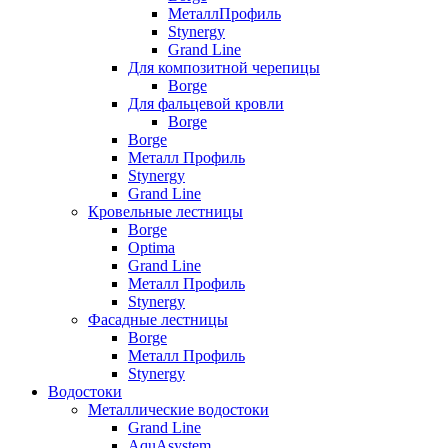
МеталлПрофиль
Stynergy
Grand Line
Для композитной черепицы
Borge
Для фальцевой кровли
Borge
Borge
Металл Профиль
Stynergy
Grand Line
Кровельные лестницы
Borge
Optima
Grand Line
Металл Профиль
Stynergy
Фасадные лестницы
Borge
Металл Профиль
Stynergy
Водостоки
Металлические водостоки
Grand Line
AquAsystem