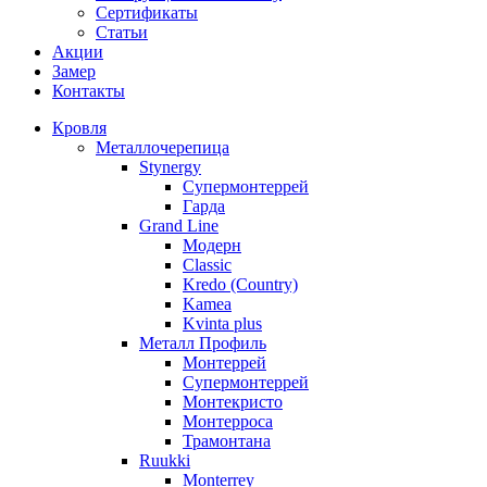
Сертификаты
Статьи
Акции
Замер
Контакты
Кровля
Металлочерепица
Stynergy
Супермонтеррей
Гарда
Grand Line
Модерн
Classic
Kredo (Country)
Kamea
Kvinta plus
Металл Профиль
Монтеррей
Супермонтеррей
Монтекристо
Монтерроса
Трамонтана
Ruukki
Monterrey