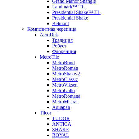
Grand Manor Shangle
Landmark™ TL
Presidential Shake™ TL
Presidential Shake
Belmont
Композитная черепица
AeroDek
Традиция
Робуст
Флоренция
MetroTile
MetroBond
MetroRoman
MetroShake-2
MetroClassic
MetroViksen
MetroGallo
MetroRomana
MetroMistral
Aquapan
Tilcor
TUDOR
ANTICA
SHAKE
ROYAL