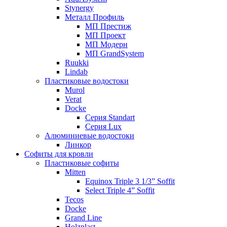
Stynergy
Металл Профиль
МП Престиж
МП Проект
МП Модерн
МП GrandSystem
Ruukki
Lindab
Пластиковые водостоки
Murol
Verat
Docke
Серия Standart
Серия Lux
Алюминиевые водостоки
Линкор
Софиты для кровли
Пластиковые софиты
Mitten
Equinox Triple 3 1/3” Soffit
Select Triple 4” Soffit
Tecos
Docke
Grand Line
Holzplast