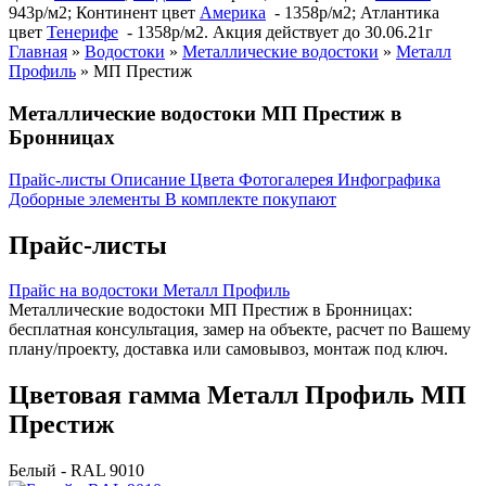
943р/м2; Континент цвет
Америка
- 1358р/м2; Атлантика
цвет
Тенерифе
- 1358р/м2. Акция действует до 30.06.21г
Главная
»
Водостоки
»
Металлические водостоки
»
Металл
Профиль
»
МП Престиж
Металлические водостоки МП Престиж в
Бронницах
Прайс-листы
Описание
Цвета
Фотогалерея
Инфографика
Доборные элементы
В комплекте покупают
Прайс-листы
Прайс на водостоки Металл Профиль
Металлические водостоки МП Престиж в Бронницах:
бесплатная консультация, замер на объекте, расчет по Вашему
плану/проекту, доставка или самовывоз, монтаж под ключ.
Цветовая гамма Металл Профиль МП
Престиж
Белый - RAL 9010