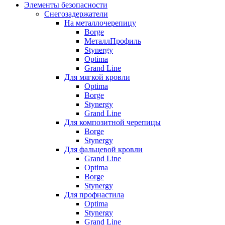
Элементы безопасности
Снегозадержатели
На металлочерепицу
Borge
МеталлПрофиль
Stynergy
Optima
Grand Line
Для мягкой кровли
Optima
Borge
Stynergy
Grand Line
Для композитной черепицы
Borge
Stynergy
Для фальцевой кровли
Grand Line
Optima
Borge
Stynergy
Для профнастила
Optima
Stynergy
Grand Line