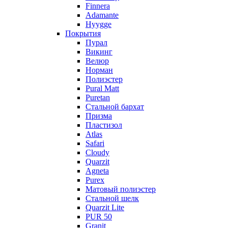
Finnera
Adamante
Hyygge
Покрытия
Пурал
Викинг
Велюр
Норман
Полиэстер
Pural Matt
Puretan
Стальной бархат
Призма
Пластизол
Atlas
Safari
Cloudy
Quarzit
Agneta
Purex
Матовый полиэстер
Стальной шелк
Quarzit Lite
PUR 50
Granit