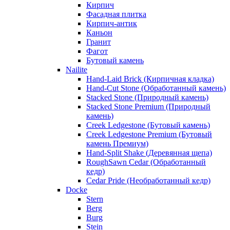
Кирпич
Фасадная плитка
Кирпич-антик
Каньон
Гранит
Фагот
Бутовый камень
Nailite
Hand-Laid Brick (Кирпичная кладка)
Hand-Cut Stone (Обработанный камень)
Stacked Stone (Природный камень)
Stacked Stone Premium (Природный
камень)
Creek Ledgestone (Бутовый камень)
Creek Ledgestone Premium (Бутовый
камень Премиум)
Hand-Split Shake (Деревянная щепа)
RoughSawn Cedar (Обработанный
кедр)
Cedar Pride (Необработанный кедр)
Docke
Stern
Berg
Burg
Stein