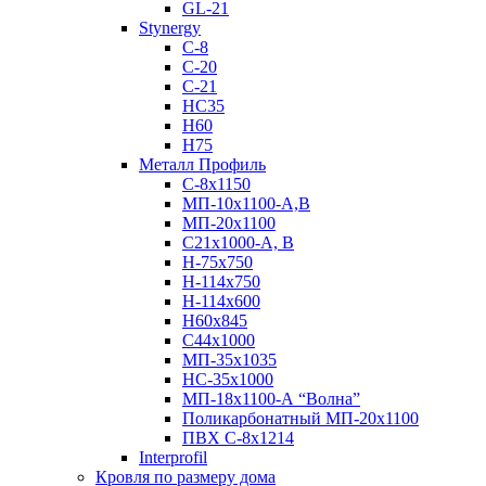
GL-21
Stynergy
C-8
C-20
C-21
НС35
Н60
H75
Металл Профиль
С-8х1150
МП-10x1100-А,В
МП-20х1100
С21х1000-А, В
H-75х750
Н-114х750
Н-114х600
Н60х845
С44х1000
МП-35х1035
НС-35х1000
МП-18х1100-А “Волна”
Поликарбонатный МП-20х1100
ПВХ С-8х1214
Interprofil
Кровля по размеру дома