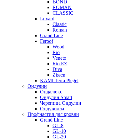
BOND
ROMAN
CLASSIC
Luxard
Classic
Roman
Grand Line
Feroof
Wood
Rio
Veneto
Rio EZ
Diva
Zissen
KAMI Terra Plegel
Ондулин
Ондалюкс
Ондулин Smart
Черепица Ондулин
Ондувилла
Профнастил для кровли
Grand Line
GL-8
GL-10
GL-20