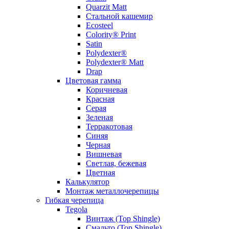
Quarzit Matt
Стальной кашемир
Ecosteel
Colority® Print
Satin
Polydexter®
Polydexter® Matt
Drap
Цветовая гамма
Коричневая
Красная
Серая
Зеленая
Терракотовая
Синяя
Черная
Вишневая
Светлая, бежевая
Цветная
Калькулятор
Монтаж металлочерепицы
Гибкая черепица
Tegola
Винтаж (Top Shingle)
Смальто (Top Shingle)