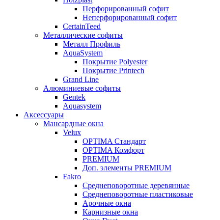
Перфорированный софит
Неперфорированный софит
CertainTeed
Металлические софиты
Металл Профиль
AquaSystem
Покрытие Polyester
Покрытие Printech
Grand Line
Алюминиевые софиты
Gentek
Aquasystem
Аксессуары
Мансардные окна
Velux
OPTIMA Стандарт
OPTIMA Комфорт
PREMIUM
Доп. элементы PREMIUM
Fakro
Cреднеповоротные деревянные
Cреднеповоротные пластиковые
Арочные окна
Карнизные окна