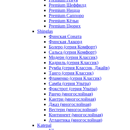
Premium Шеффилд
Premium Ницца
Premium Саппоро
Premium Кёльн
Premium Цюрих
Shinglas
Финская Соната
Финская Аккорд
Болеро (серия Комфорт)
Сальса (серия Комфорт)
Модерн (серия Классик)
Кадриль (серия Классик)
Румба (серия Классик, Джайв)
Танго (серия Классик)
Фламенко (серия Классик)
Самба (серия Ультра)
Фокстрот (серия Ультра)
Ранчо (многослойная)
Кантри (многослойная)
Джаз (многослойная)
Вестерн (многослойная)
Континент (многослойная)
Атлантика (многослойная)
Katepal