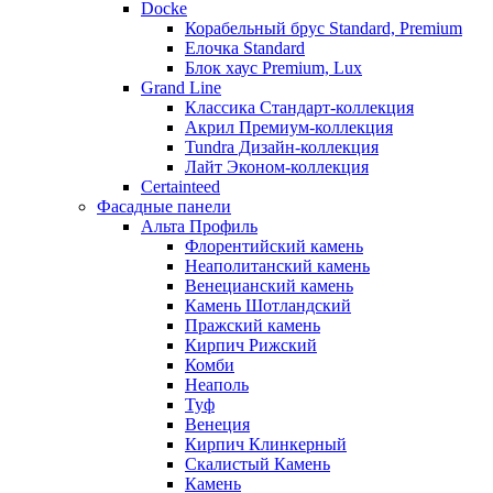
Docke
Корабельный брус Standard, Premium
Елочка Standard
Блок хаус Premium, Lux
Grand Line
Классика Стандарт-коллекция
Акрил Премиум-коллекция
Tundra Дизайн-коллекция
Лайт Эконом-коллекция
Certainteed
Фасадные панели
Альта Профиль
Флорентийский камень
Неаполитанский камень
Венецианский камень
Камень Шотландский
Пражский камень
Кирпич Рижский
Комби
Неаполь
Туф
Венеция
Кирпич Клинкерный
Скалистый Камень
Камень