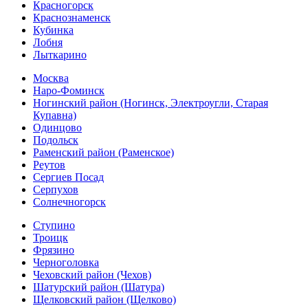
Красногорск
Краснознаменск
Кубинка
Лобня
Лыткарино
Москва
Наро-Фоминск
Ногинский район (Ногинск, Электроугли, Старая
Купавна)
Одинцово
Подольск
Раменский район (Раменское)
Реутов
Сергиев Посад
Серпухов
Солнечногорск
Ступино
Троицк
Фрязино
Черноголовка
Чеховский район (Чехов)
Шатурский район (Шатура)
Щелковский район (Щелково)