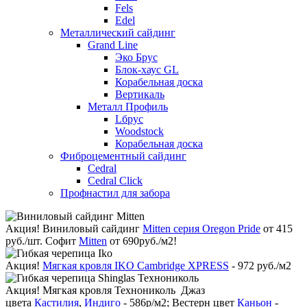
Fels
Edel
Металлический сайдинг
Grand Line
Эко Брус
Блок-хаус GL
Корабельная доска
Вертикаль
Металл Профиль
Lбрус
Woodstock
Корабельная доска
Фиброцементный сайдинг
Cedral
Cedral Click
Профнастил для забора
Акция!
Виниловый сайдинг
Mitten серия Oregon Pride
от 415
руб./шт. Софит
Mitten
от 690руб./м2!
Акция!
Мягкая кровля IKO Cambridge XPRESS
- 972 руб./м2
Акция!
Мягкая кровля Технониколь Джаз
цвета
Кастилия
,
Индиго
- 586р/м2; Вестерн цвет
Каньон
-