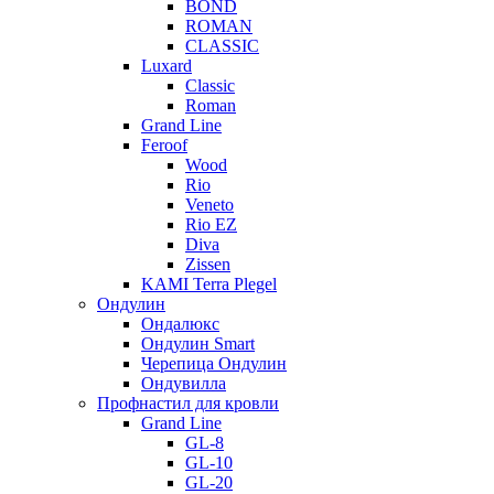
BOND
ROMAN
CLASSIC
Luxard
Classic
Roman
Grand Line
Feroof
Wood
Rio
Veneto
Rio EZ
Diva
Zissen
KAMI Terra Plegel
Ондулин
Ондалюкс
Ондулин Smart
Черепица Ондулин
Ондувилла
Профнастил для кровли
Grand Line
GL-8
GL-10
GL-20