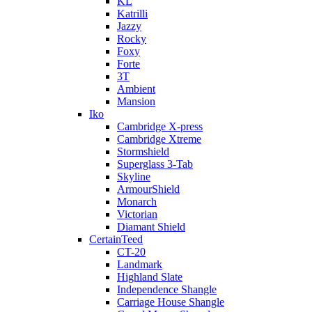
KL
Katrilli
Jazzy
Rocky
Foxy
Forte
3T
Ambient
Mansion
Iko
Cambridge X-press
Cambridge Xtreme
Stormshield
Superglass 3-Tab
Skyline
ArmourShield
Monarch
Victorian
Diamant Shield
CertainTeed
CT-20
Landmark
Highland Slate
Independence Shangle
Carriage House Shangle