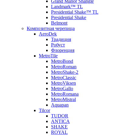
Grand Manor Shangle
Landmark™ TL
Presidential Shake™ TL
Presidential Shake
Belmont
Композитная черепица
AeroDek
Традиция
Робуст
Флоренция
MetroTile
MetroBond
MetroRoman
MetroShake-2
MetroClassic
MetroViksen
MetroGallo
MetroRomana
MetroMistral
Aquapan
Tilcor
TUDOR
ANTICA
SHAKE
ROYAL