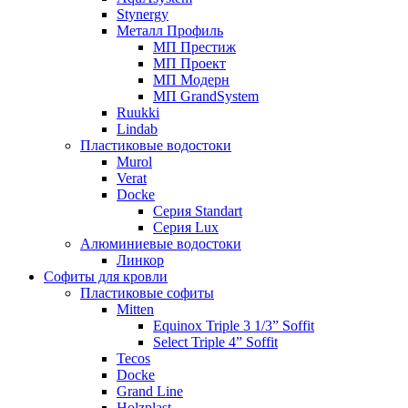
Stynergy
Металл Профиль
МП Престиж
МП Проект
МП Модерн
МП GrandSystem
Ruukki
Lindab
Пластиковые водостоки
Murol
Verat
Docke
Серия Standart
Серия Lux
Алюминиевые водостоки
Линкор
Софиты для кровли
Пластиковые софиты
Mitten
Equinox Triple 3 1/3” Soffit
Select Triple 4” Soffit
Tecos
Docke
Grand Line
Holzplast