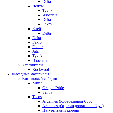
Delta
Ленты
Tyvek
Изоспан
Delta
Fakro
Клей
Delta
Delta
Fakro
Folder
Juta
Tyvek
Изоспан
Утеплители
Rockwool
Фасадные материалы
Виниловый сайдинг
Mitten
Oregon Pride
Sentry
Tecos
Ardennes (Корабельный брус)
Ardennes (Оцилиндрованный брус)
Натуральный камень