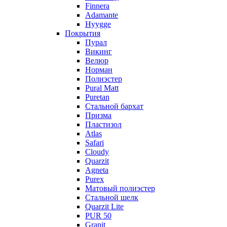
Finnera
Adamante
Hyygge
Покрытия
Пурал
Викинг
Велюр
Норман
Полиэстер
Pural Matt
Puretan
Стальной бархат
Призма
Пластизол
Atlas
Safari
Cloudy
Quarzit
Agneta
Purex
Матовый полиэстер
Стальной шелк
Quarzit Lite
PUR 50
Granit