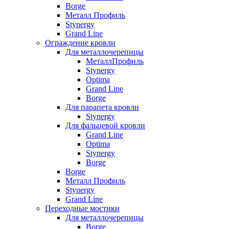
Borge
Металл Профиль
Stynergy
Grand Line
Ограждение кровли
Для металлочерепицы
МеталлПрофиль
Stynergy
Optima
Grand Line
Borge
Для парапета кровли
Stynergy
Для фальцевой кровли
Grand Line
Optima
Stynergy
Borge
Borge
Металл Профиль
Stynergy
Grand Line
Переходные мостики
Для металлочерепицы
Borge