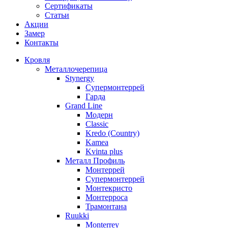
Сертификаты
Статьи
Акции
Замер
Контакты
Кровля
Металлочерепица
Stynergy
Супермонтеррей
Гарда
Grand Line
Модерн
Classic
Kredo (Country)
Kamea
Kvinta plus
Металл Профиль
Монтеррей
Супермонтеррей
Монтекристо
Монтерроса
Трамонтана
Ruukki
Monterrey