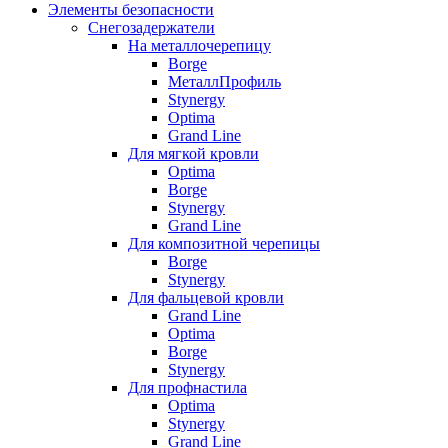
Элементы безопасности
Снегозадержатели
На металлочерепицу
Borge
МеталлПрофиль
Stynergy
Optima
Grand Line
Для мягкой кровли
Optima
Borge
Stynergy
Grand Line
Для композитной черепицы
Borge
Stynergy
Для фальцевой кровли
Grand Line
Optima
Borge
Stynergy
Для профнастила
Optima
Stynergy
Grand Line