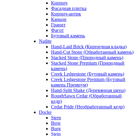
Кирпич
Фасадная плитка
Кирпич-антик
Каньон
Гранит
Фагот
Бутовый камень
Nailite
Hand-Laid Brick (Кирпичная кладка)
Hand-Cut Stone (Обработанный камень)
Stacked Stone (Природный камень)
Stacked Stone Premium (Природный
камень)
Creek Ledgestone (Бутовый камень)
Creek Ledgestone Premium (Бутовый
камень Премиум)
Hand-Split Shake (Деревянная щепа)
RoughSawn Cedar (Обработанный
кедр)
Cedar Pride (Необработанный кедр)
Docke
Stern
Berg
Burg
Stein