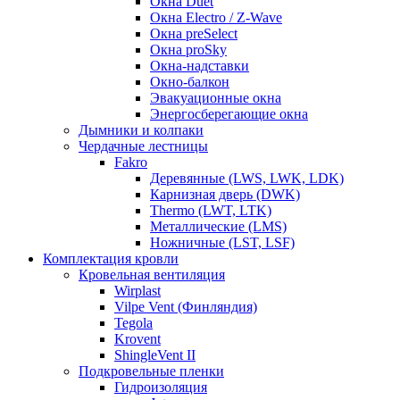
Окна Duet
Окна Electro / Z-Wave
Окна preSelect
Окна proSky
Окна-надставки
Окно-балкон
Эвакуационные окна
Энергосберегающие окна
Дымники и колпаки
Чердачные лестницы
Fakro
Деревянные (LWS, LWK, LDK)
Карнизная дверь (DWK)
Thermo (LWT, LTK)
Металлические (LMS)
Ножничные (LST, LSF)
Комплектация кровли
Кровельная вентиляция
Wirplast
Vilpe Vent (Финляндия)
Tegola
Krovent
ShingleVent II
Подкровельные пленки
Гидроизоляция