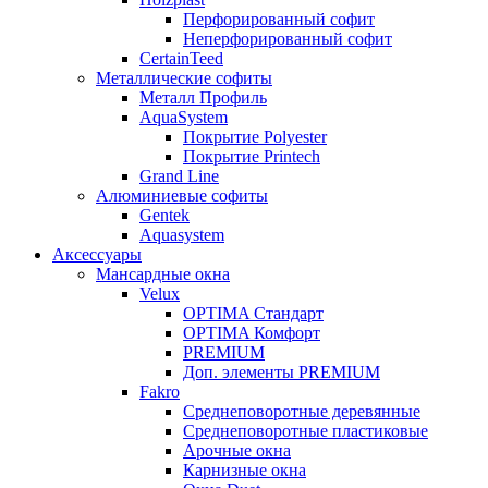
Перфорированный софит
Неперфорированный софит
CertainTeed
Металлические софиты
Металл Профиль
AquaSystem
Покрытие Polyester
Покрытие Printech
Grand Line
Алюминиевые софиты
Gentek
Aquasystem
Аксессуары
Мансардные окна
Velux
OPTIMA Стандарт
OPTIMA Комфорт
PREMIUM
Доп. элементы PREMIUM
Fakro
Cреднеповоротные деревянные
Cреднеповоротные пластиковые
Арочные окна
Карнизные окна