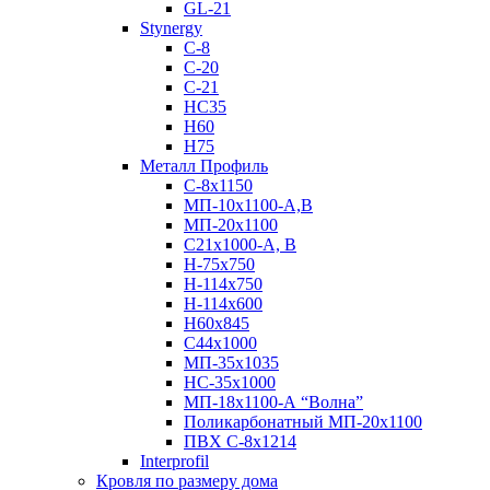
GL-21
Stynergy
C-8
C-20
C-21
НС35
Н60
H75
Металл Профиль
С-8х1150
МП-10x1100-А,В
МП-20х1100
С21х1000-А, В
H-75х750
Н-114х750
Н-114х600
Н60х845
С44х1000
МП-35х1035
НС-35х1000
МП-18х1100-А “Волна”
Поликарбонатный МП-20х1100
ПВХ С-8х1214
Interprofil
Кровля по размеру дома