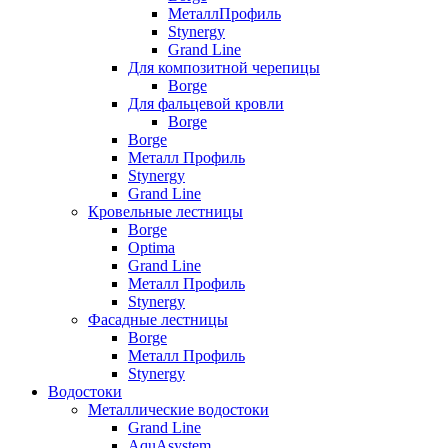
МеталлПрофиль
Stynergy
Grand Line
Для композитной черепицы
Borge
Для фальцевой кровли
Borge
Borge
Металл Профиль
Stynergy
Grand Line
Кровельные лестницы
Borge
Optima
Grand Line
Металл Профиль
Stynergy
Фасадные лестницы
Borge
Металл Профиль
Stynergy
Водостоки
Металлические водостоки
Grand Line
AquAsystem