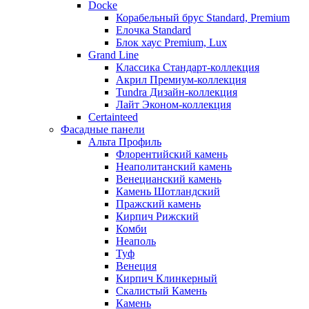
Docke
Корабельный брус Standard, Premium
Елочка Standard
Блок хаус Premium, Lux
Grand Line
Классика Стандарт-коллекция
Акрил Премиум-коллекция
Tundra Дизайн-коллекция
Лайт Эконом-коллекция
Certainteed
Фасадные панели
Альта Профиль
Флорентийский камень
Неаполитанский камень
Венецианский камень
Камень Шотландский
Пражский камень
Кирпич Рижский
Комби
Неаполь
Туф
Венеция
Кирпич Клинкерный
Скалистый Камень
Камень