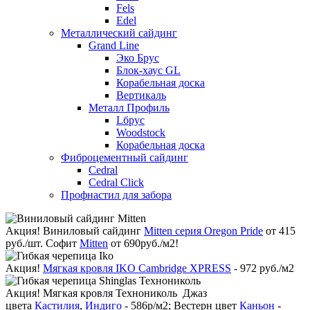
Fels
Edel
Металлический сайдинг
Grand Line
Эко Брус
Блок-хаус GL
Корабельная доска
Вертикаль
Металл Профиль
Lбрус
Woodstock
Корабельная доска
Фиброцементный сайдинг
Cedral
Cedral Click
Профнастил для забора
Акция!
Виниловый сайдинг
Mitten серия Oregon Pride
от 415
руб./шт. Софит
Mitten
от 690руб./м2!
Акция!
Мягкая кровля IKO Cambridge XPRESS
- 972 руб./м2
Акция!
Мягкая кровля Технониколь Джаз
цвета
Кастилия
,
Индиго
- 586р/м2; Вестерн цвет
Каньон
-