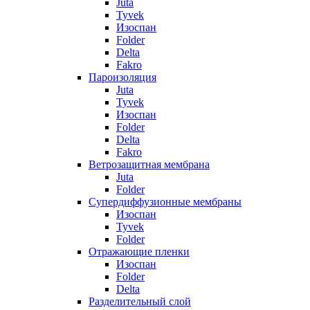
Juta
Tyvek
Изоспан
Folder
Delta
Fakro
Пароизоляция
Juta
Tyvek
Изоспан
Folder
Delta
Fakro
Ветрозащитная мембрана
Juta
Folder
Супердиффузионные мембраны
Изоспан
Tyvek
Folder
Отражающие пленки
Изоспан
Folder
Delta
Разделительный слой