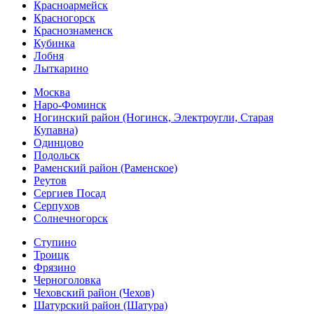
Красноармейск
Красногорск
Краснознаменск
Кубинка
Лобня
Лыткарино
Москва
Наро-Фоминск
Ногинский район (Ногинск, Электроугли, Старая
Купавна)
Одинцово
Подольск
Раменский район (Раменское)
Реутов
Сергиев Посад
Серпухов
Солнечногорск
Ступино
Троицк
Фрязино
Черноголовка
Чеховский район (Чехов)
Шатурский район (Шатура)