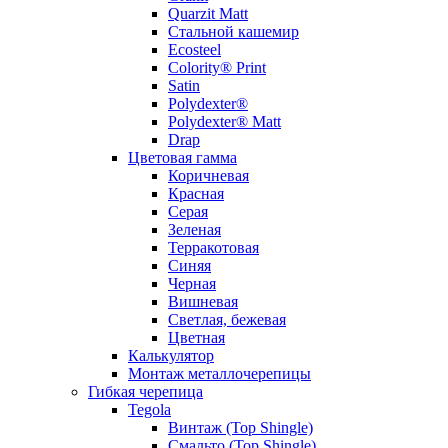
Quarzit Matt
Стальной кашемир
Ecosteel
Colority® Print
Satin
Polydexter®
Polydexter® Matt
Drap
Цветовая гамма
Коричневая
Красная
Серая
Зеленая
Терракотовая
Синяя
Черная
Вишневая
Светлая, бежевая
Цветная
Калькулятор
Монтаж металлочерепицы
Гибкая черепица
Tegola
Винтаж (Top Shingle)
Смальто (Top Shingle)