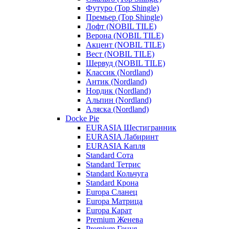
Футуро (Top Shingle)
Премьер (Top Shingle)
Лофт (NOBIL TILE)
Верона (NOBIL TILE)
Акцент (NOBIL TILE)
Вест (NOBIL TILE)
Шервуд (NOBIL TILE)
Классик (Nordland)
Антик (Nordland)
Нордик (Nordland)
Альпин (Nordland)
Аляска (Nordland)
Docke Pie
EURASIA Шестигранник
EURASIA Лабиринт
EURASIA Капля
Standard Сота
Standard Тетрис
Standard Кольчуга
Standard Крона
Europa Сланец
Europa Матрица
Europa Карат
Premium Женева
Premium Генуя