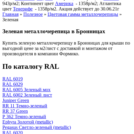
943р/м2; Континент цвет
Америка
- 1358р/м2; Атлантика
цвет
Тенерифе
- 1358р/м2. Акция действует до 30.06.21г
Главная
»
Полезное
»
Цветовая гамма металлочерепицы
»
Зеленая
Зеленая металлочерепица в Бронницах
Купить зеленую металлочерепицу в Бронницах для крыши по
выгодной цене за м2/лист с доставкой и монтажом от
производителя в компании Формико.
По каталогу RAL
RAL 6019
RAL 6029
RAL 6005 Зеленый мох
RAL 6002 Зеленый лист
Juniper Green
RR 11 Темно-зеленый
RR 37 Green
Р 362 Темно-зеленый
Ephyra Золотой (metallic)
Pegasus Светло-зеленый (metallic)
RAL 6020