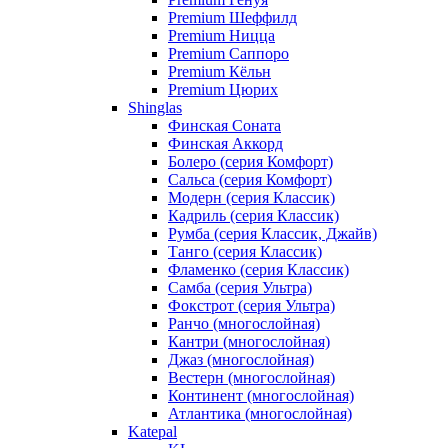
Premium Шеффилд
Premium Ницца
Premium Саппоро
Premium Кёльн
Premium Цюрих
Shinglas
Финская Соната
Финская Аккорд
Болеро (серия Комфорт)
Сальса (серия Комфорт)
Модерн (серия Классик)
Кадриль (серия Классик)
Румба (серия Классик, Джайв)
Танго (серия Классик)
Фламенко (серия Классик)
Самба (серия Ультра)
Фокстрот (серия Ультра)
Ранчо (многослойная)
Кантри (многослойная)
Джаз (многослойная)
Вестерн (многослойная)
Континент (многослойная)
Атлантика (многослойная)
Katepal