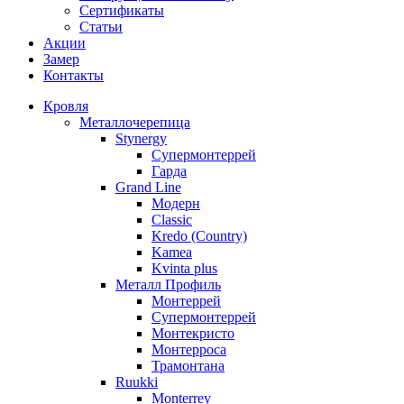
Сертификаты
Статьи
Акции
Замер
Контакты
Кровля
Металлочерепица
Stynergy
Супермонтеррей
Гарда
Grand Line
Модерн
Classic
Kredo (Country)
Kamea
Kvinta plus
Металл Профиль
Монтеррей
Супермонтеррей
Монтекристо
Монтерроса
Трамонтана
Ruukki
Monterrey