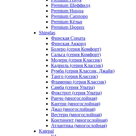
Premium Шеффилд
Premium Ницца
Premium Саппоро
Premium Кёльн
Premium Цюрих
Shinglas
Финская Соната
Финская Аккорд
Болеро (серия Комфорт)
Сальса (серия Комфорт)
Модерн (серия Классик)
Кадриль (серия Классик)
Румба (серия Классик, Джайв)
Танго (серия Классик)
Фламенко (серия Классик)
Самба (серия Ультра)
Фокстрот (серия Ультра)
Ранчо (многослойная)
Кантри (многослойная)
Джаз (многослойная)
Вестерн (многослойная)
Континент (многослойная)
Атлантика (многослойная)
Katepal