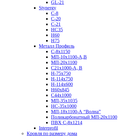
GL-21
Stynergy
C-8
C-20
C-21
НС35
Н60
H75
Металл Профиль
С-8х1150
МП-10x1100-А,В
МП-20х1100
С21х1000-А, В
H-75х750
Н-114х750
Н-114х600
Н60х845
С44х1000
МП-35х1035
НС-35х1000
МП-18х1100-А “Волна”
Поликарбонатный МП-20х1100
ПВХ С-8х1214
Interprofil
Кровля по размеру дома