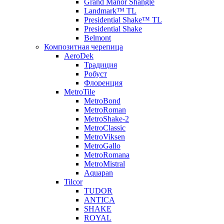
Grand Manor Shangle
Landmark™ TL
Presidential Shake™ TL
Presidential Shake
Belmont
Композитная черепица
AeroDek
Традиция
Робуст
Флоренция
MetroTile
MetroBond
MetroRoman
MetroShake-2
MetroClassic
MetroViksen
MetroGallo
MetroRomana
MetroMistral
Aquapan
Tilcor
TUDOR
ANTICA
SHAKE
ROYAL