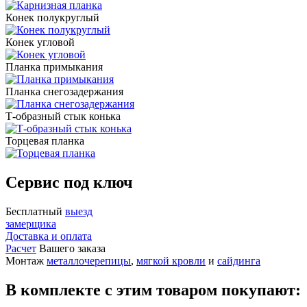
Конек полукруглый
Конек угловой
Планка примыкания
Планка снегозадержания
Т-образный стык конька
Торцевая планка
Сервис под ключ
Бесплатный
выезд
замерщика
Доставка и оплата
Расчет
Вашего заказа
Монтаж
металлочерепицы
,
мягкой кровли
и
сайдинга
В комплекте с этим товаром покупают: