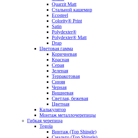
Quarzit Matt
Стальной кашемир
Ecosteel
Colority® Print
Satin
Polydexter®
Polydexter® Matt
Drap
Цветовая гамма
Коричневая
Красная
Серая
Зеленая
Терракотовая
Синяя
Черная
Вишневая
Светлая, бежевая
Цветная
Калькулятор
Монтаж металлочерепицы
Гибкая черепица
Tegola
Винтаж (Top Shingle)
Смальто (Top Shingle)