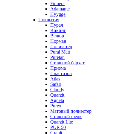
Finnera
Adamante
Hyygge
Покрытия
Пурал
Викинг
Велюр
Норман
Полиэстер
Pural Matt
Puretan
Стальной бархат
Призма
Пластизол
Atlas
Safari
Cloudy
Quarzit
Agneta
Purex
Матовый полиэстер
Стальной шелк
Quarzit Lite
PUR 50
Granit