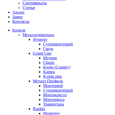
Сертификаты
Статьи
Акции
Замер
Контакты
Кровля
Металлочерепица
Stynergy
Супермонтеррей
Гарда
Grand Line
Модерн
Classic
Kredo (Country)
Kamea
Kvinta plus
Металл Профиль
Монтеррей
Супермонтеррей
Монтекристо
Монтерроса
Трамонтана
Ruukki
Monterrey