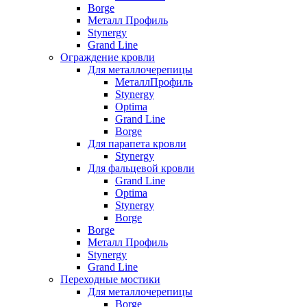
Borge
Металл Профиль
Stynergy
Grand Line
Ограждение кровли
Для металлочерепицы
МеталлПрофиль
Stynergy
Optima
Grand Line
Borge
Для парапета кровли
Stynergy
Для фальцевой кровли
Grand Line
Optima
Stynergy
Borge
Borge
Металл Профиль
Stynergy
Grand Line
Переходные мостики
Для металлочерепицы
Borge