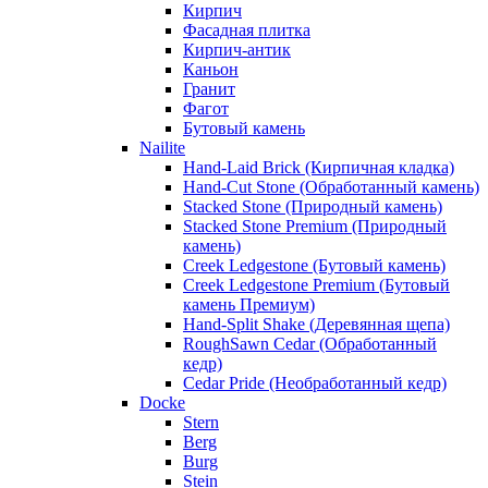
Кирпич
Фасадная плитка
Кирпич-антик
Каньон
Гранит
Фагот
Бутовый камень
Nailite
Hand-Laid Brick (Кирпичная кладка)
Hand-Cut Stone (Обработанный камень)
Stacked Stone (Природный камень)
Stacked Stone Premium (Природный
камень)
Creek Ledgestone (Бутовый камень)
Creek Ledgestone Premium (Бутовый
камень Премиум)
Hand-Split Shake (Деревянная щепа)
RoughSawn Cedar (Обработанный
кедр)
Cedar Pride (Необработанный кедр)
Docke
Stern
Berg
Burg
Stein