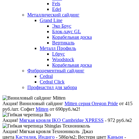
Fels
Edel
Металлический сайдинг
Grand Line
Эко Брус
Блок-хаус GL
Корабельная доска
Вертикаль
Металл Профиль
Lбрус
Woodstock
Корабельная доска
Фиброцементный сайдинг
Cedral
Cedral Click
Профнастил для забора
Акция!
Виниловый сайдинг
Mitten серия Oregon Pride
от 415
руб./шт. Софит
Mitten
от 690руб./м2!
Акция!
Мягкая кровля IKO Cambridge XPRESS
- 972 руб./м2
Акция!
Мягкая кровля Технониколь Джаз
цвета
Кастилия
,
Индиго
- 586р/м2; Вестерн цвет
Каньон
-