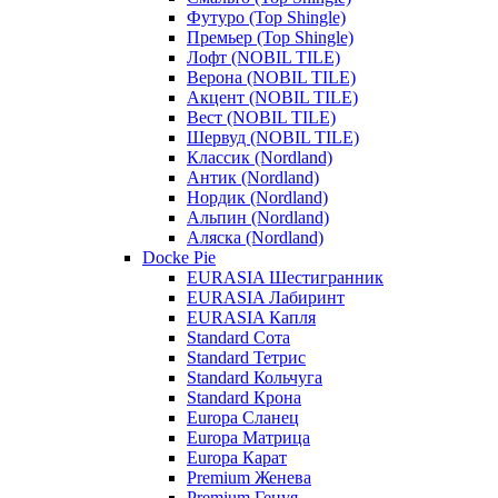
Футуро (Top Shingle)
Премьер (Top Shingle)
Лофт (NOBIL TILE)
Верона (NOBIL TILE)
Акцент (NOBIL TILE)
Вест (NOBIL TILE)
Шервуд (NOBIL TILE)
Классик (Nordland)
Антик (Nordland)
Нордик (Nordland)
Альпин (Nordland)
Аляска (Nordland)
Docke Pie
EURASIA Шестигранник
EURASIA Лабиринт
EURASIA Капля
Standard Сота
Standard Тетрис
Standard Кольчуга
Standard Крона
Europa Сланец
Europa Матрица
Europa Карат
Premium Женева
Premium Генуя