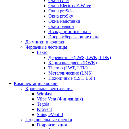
Окна Duet
Окна Electro / Z-Wave
Окна preSelect
Окна proSky
Окна-надставки
Окно-балкон
Эвакуационные окна
Энергосберегающие окна
Дымники и колпаки
Чердачные лестницы
Fakro
Деревянные (LWS, LWK, LDK)
Карнизная дверь (DWK)
Thermo (LWT, LTK)
Металлические (LMS)
Ножничные (LST, LSF)
Комплектация кровли
Кровельная вентиляция
Wirplast
Vilpe Vent (Финляндия)
Tegola
Krovent
ShingleVent II
Подкровельные пленки
Гидроизоляция