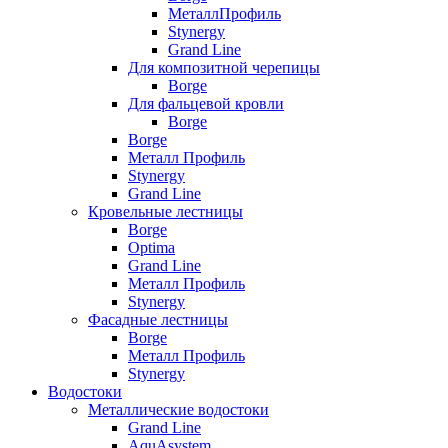
МеталлПрофиль
Stynergy
Grand Line
Для композитной черепицы
Borge
Для фальцевой кровли
Borge
Borge
Металл Профиль
Stynergy
Grand Line
Кровельные лестницы
Borge
Optima
Grand Line
Металл Профиль
Stynergy
Фасадные лестницы
Borge
Металл Профиль
Stynergy
Водостоки
Металлические водостоки
Grand Line
AquAsystem