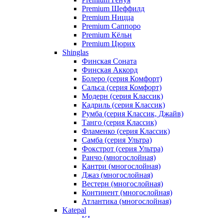
Premium Шеффилд
Premium Ницца
Premium Саппоро
Premium Кёльн
Premium Цюрих
Shinglas
Финская Соната
Финская Аккорд
Болеро (серия Комфорт)
Сальса (серия Комфорт)
Модерн (серия Классик)
Кадриль (серия Классик)
Румба (серия Классик, Джайв)
Танго (серия Классик)
Фламенко (серия Классик)
Самба (серия Ультра)
Фокстрот (серия Ультра)
Ранчо (многослойная)
Кантри (многослойная)
Джаз (многослойная)
Вестерн (многослойная)
Континент (многослойная)
Атлантика (многослойная)
Katepal