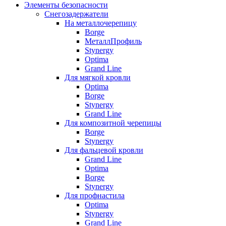
Элементы безопасности
Снегозадержатели
На металлочерепицу
Borge
МеталлПрофиль
Stynergy
Optima
Grand Line
Для мягкой кровли
Optima
Borge
Stynergy
Grand Line
Для композитной черепицы
Borge
Stynergy
Для фальцевой кровли
Grand Line
Optima
Borge
Stynergy
Для профнастила
Optima
Stynergy
Grand Line