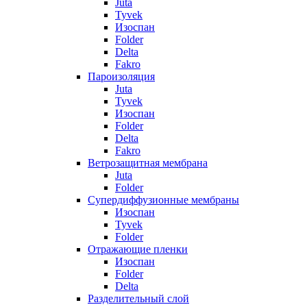
Juta
Tyvek
Изоспан
Folder
Delta
Fakro
Пароизоляция
Juta
Tyvek
Изоспан
Folder
Delta
Fakro
Ветрозащитная мембрана
Juta
Folder
Супердиффузионные мембраны
Изоспан
Tyvek
Folder
Отражающие пленки
Изоспан
Folder
Delta
Разделительный слой