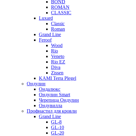
BOND
ROMAN
CLASSIC
Luxard
Classic
Roman
Grand Line
Feroof
Wood
Rio
Veneto
Rio EZ
Diva
Zissen
KAMI Terra Plegel
Ондулин
Ондалюкс
Ондулин Smart
Черепица Ондулин
Ондувилла
Профнастил для кровли
Grand Line
GL-8
GL-10
GL-20