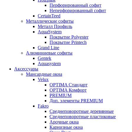
Перфорированный софит
Неперфорированный софит
CertainTeed
Металлические софиты
Металл Профиль
AquaSystem
Покрытие Polyester
Покрытие Printech
Grand Line
Алюминиевые софиты
Gentek
Aquasystem
Аксессуары
Мансардные окна
Velux
OPTIMA Стандарт
OPTIMA Комфорт
PREMIUM
Доп. элементы PREMIUM
Fakro
Cреднеповоротные деревянные
Cреднеповоротные пластиковые
Арочные окна
Карнизные окна