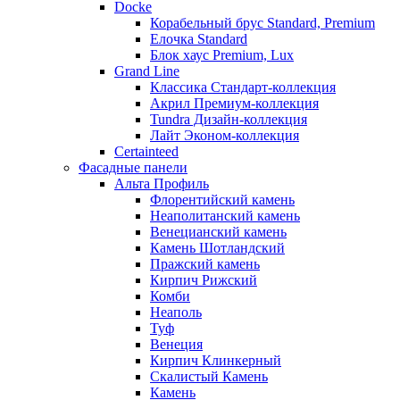
Docke
Корабельный брус Standard, Premium
Елочка Standard
Блок хаус Premium, Lux
Grand Line
Классика Стандарт-коллекция
Акрил Премиум-коллекция
Tundra Дизайн-коллекция
Лайт Эконом-коллекция
Certainteed
Фасадные панели
Альта Профиль
Флорентийский камень
Неаполитанский камень
Венецианский камень
Камень Шотландский
Пражский камень
Кирпич Рижский
Комби
Неаполь
Туф
Венеция
Кирпич Клинкерный
Скалистый Камень
Камень