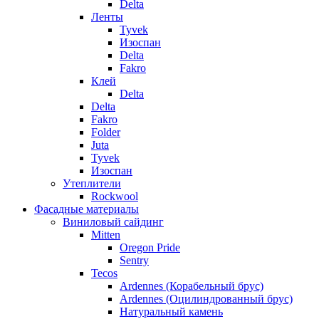
Delta
Ленты
Tyvek
Изоспан
Delta
Fakro
Клей
Delta
Delta
Fakro
Folder
Juta
Tyvek
Изоспан
Утеплители
Rockwool
Фасадные материалы
Виниловый сайдинг
Mitten
Oregon Pride
Sentry
Tecos
Ardennes (Корабельный брус)
Ardennes (Оцилиндрованный брус)
Натуральный камень