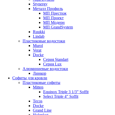
Stynergy
Металл Профиль
МП Престиж
МП Проект
МП Модерн
МП GrandSystem
Ruukki
Lindab
Пластиковые водостоки
Murol
Verat
Docke
Серия Standart
Серия Lux
Алюминиевые водостоки
Линкор
Софиты для кровли
Пластиковые софиты
Mitten
Equinox Triple 3 1/3” Soffit
Select Triple 4” Soffit
Tecos
Docke
Grand Line
Holzplast