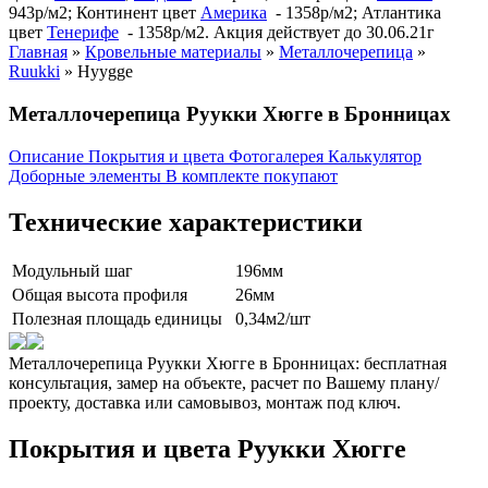
943р/м2; Континент цвет
Америка
- 1358р/м2; Атлантика
цвет
Тенерифе
- 1358р/м2. Акция действует до 30.06.21г
Главная
»
Кровельные материалы
»
Металлочерепица
»
Ruukki
»
Hyygge
Металлочерепица Руукки Хюгге в Бронницах
Описание
Покрытия и цвета
Фотогалерея
Калькулятор
Доборные элементы
В комплекте покупают
Технические характеристики
Модульный шаг
196мм
Общая высота профиля
26мм
Полезная площадь единицы
0,34м2/шт
Металлочерепица Руукки Хюгге в Бронницах: бесплатная
консультация, замер на объекте, расчет по Вашему плану/
проекту, доставка или самовывоз, монтаж под ключ.
Покрытия и цвета Руукки Хюгге