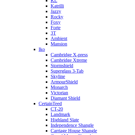
KL
Katrilli
Jazzy
Rocky
Foxy
Forte
3T
Ambient
Mansion
Iko
Cambridge X-press
Cambridge Xtreme
Stormshield
Superglass 3-Tab
Skyline
ArmourShield
Monarch
Victorian
Diamant Shield
CertainTeed
CT-20
Landmark
Highland Slate
Independence Shangle
Carriage House Shangle