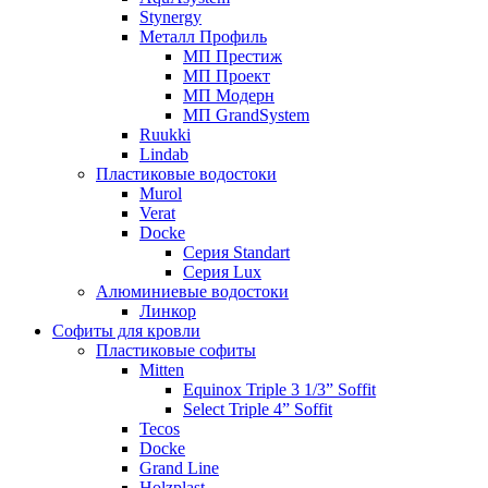
Stynergy
Металл Профиль
МП Престиж
МП Проект
МП Модерн
МП GrandSystem
Ruukki
Lindab
Пластиковые водостоки
Murol
Verat
Docke
Серия Standart
Серия Lux
Алюминиевые водостоки
Линкор
Софиты для кровли
Пластиковые софиты
Mitten
Equinox Triple 3 1/3” Soffit
Select Triple 4” Soffit
Tecos
Docke
Grand Line
Holzplast