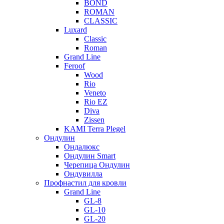
BOND
ROMAN
CLASSIC
Luxard
Classic
Roman
Grand Line
Feroof
Wood
Rio
Veneto
Rio EZ
Diva
Zissen
KAMI Terra Plegel
Ондулин
Ондалюкс
Ондулин Smart
Черепица Ондулин
Ондувилла
Профнастил для кровли
Grand Line
GL-8
GL-10
GL-20