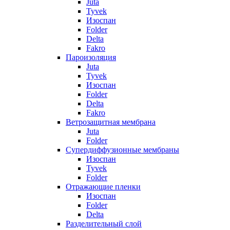
Juta
Tyvek
Изоспан
Folder
Delta
Fakro
Пароизоляция
Juta
Tyvek
Изоспан
Folder
Delta
Fakro
Ветрозащитная мембрана
Juta
Folder
Супердиффузионные мембраны
Изоспан
Tyvek
Folder
Отражающие пленки
Изоспан
Folder
Delta
Разделительный слой