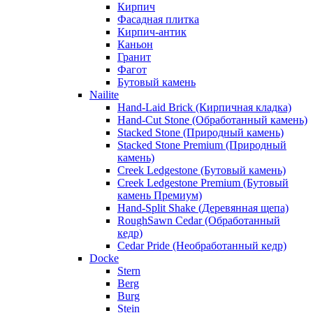
Кирпич
Фасадная плитка
Кирпич-антик
Каньон
Гранит
Фагот
Бутовый камень
Nailite
Hand-Laid Brick (Кирпичная кладка)
Hand-Cut Stone (Обработанный камень)
Stacked Stone (Природный камень)
Stacked Stone Premium (Природный
камень)
Creek Ledgestone (Бутовый камень)
Creek Ledgestone Premium (Бутовый
камень Премиум)
Hand-Split Shake (Деревянная щепа)
RoughSawn Cedar (Обработанный
кедр)
Cedar Pride (Необработанный кедр)
Docke
Stern
Berg
Burg
Stein