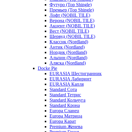
Футуро (Top Shingle)
Премьер (Top Shingle)
Лофт (NOBIL TILE)
Верона (NOBIL TILE)
Акцент (NOBIL TILE)
Вест (NOBIL TILE)
Шервуд (NOBIL TILE)
Классик (Nordland)
Антик (Nordland)
Нордик (Nordland)
Альпин (Nordland)
Аляска (Nordland)
Docke Pie
EURASIA Шестигранник
EURASIA Лабиринт
EURASIA Капля
Standard Сота
Standard Тетрис
Standard Кольчуга
Standard Крона
Europa Сланец
Europa Матрица
Europa Карат
Premium Женева
Premium Генуя