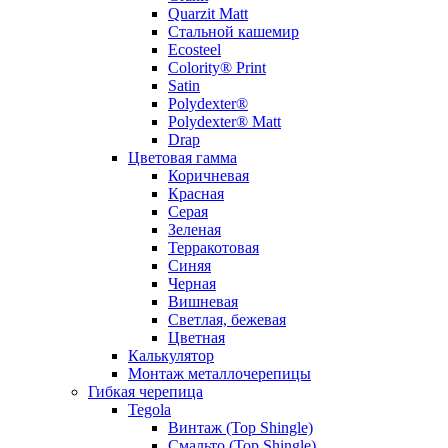
Quarzit Matt
Стальной кашемир
Ecosteel
Colority® Print
Satin
Polydexter®
Polydexter® Matt
Drap
Цветовая гамма
Коричневая
Красная
Серая
Зеленая
Терракотовая
Синяя
Черная
Вишневая
Светлая, бежевая
Цветная
Калькулятор
Монтаж металлочерепицы
Гибкая черепица
Tegola
Винтаж (Top Shingle)
Смальто (Top Shingle)