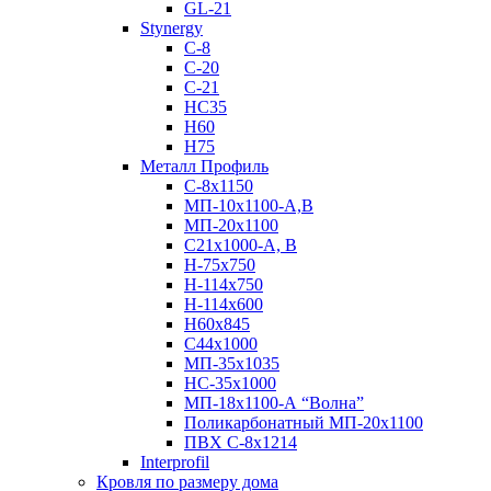
GL-21
Stynergy
C-8
C-20
C-21
НС35
Н60
H75
Металл Профиль
С-8х1150
МП-10x1100-А,В
МП-20х1100
С21х1000-А, В
H-75х750
Н-114х750
Н-114х600
Н60х845
С44х1000
МП-35х1035
НС-35х1000
МП-18х1100-А “Волна”
Поликарбонатный МП-20х1100
ПВХ С-8х1214
Interprofil
Кровля по размеру дома