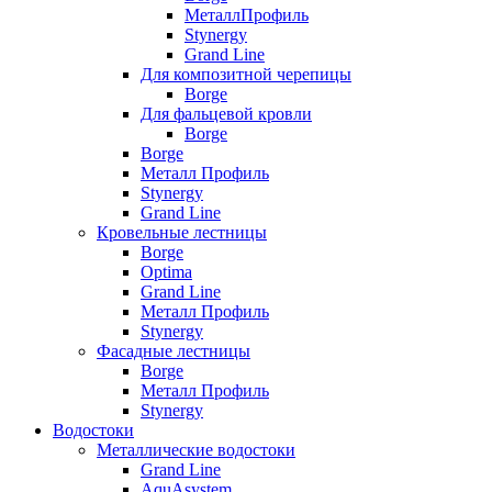
МеталлПрофиль
Stynergy
Grand Line
Для композитной черепицы
Borge
Для фальцевой кровли
Borge
Borge
Металл Профиль
Stynergy
Grand Line
Кровельные лестницы
Borge
Optima
Grand Line
Металл Профиль
Stynergy
Фасадные лестницы
Borge
Металл Профиль
Stynergy
Водостоки
Металлические водостоки
Grand Line
AquAsystem