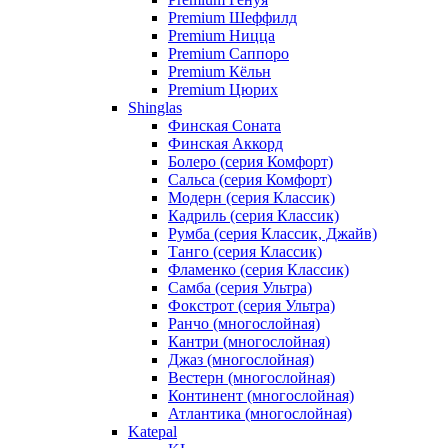
Premium Шеффилд
Premium Ницца
Premium Саппоро
Premium Кёльн
Premium Цюрих
Shinglas
Финская Соната
Финская Аккорд
Болеро (серия Комфорт)
Сальса (серия Комфорт)
Модерн (серия Классик)
Кадриль (серия Классик)
Румба (серия Классик, Джайв)
Танго (серия Классик)
Фламенко (серия Классик)
Самба (серия Ультра)
Фокстрот (серия Ультра)
Ранчо (многослойная)
Кантри (многослойная)
Джаз (многослойная)
Вестерн (многослойная)
Континент (многослойная)
Атлантика (многослойная)
Katepal