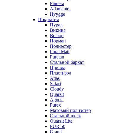
Finnera
Adamante
Hyygge
Покрытия
Пурал
Викинг
Велюр
Норман
Полиэстер
Pural Matt
Puretan
Стальной бархат
Призма
Пластизол
Atlas
Safari
Cloudy
Quarzit
Agneta
Purex
Матовый полиэстер
Стальной шелк
Quarzit Lite
PUR 50
Granit