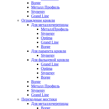
Borge
Металл Профиль
Stynergy
Grand Line
Ограждение кровли
Для металлочерепицы
МеталлПрофиль
Stynergy
Optima
Grand Line
Borge
Для парапета кровли
Stynergy
Для фальцевой кровли
Grand Line
Optima
Stynergy
Borge
Borge
Металл Профиль
Stynergy
Grand Line
Переходные мостики
Для металлочерепицы
Borge