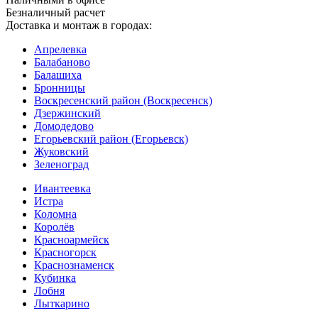
Безналичный расчет
Доставка и монтаж в городах:
Апрелевка
Балабаново
Балашиха
Бронницы
Воскресенский район (Воскресенск)
Дзержинский
Домодедово
Егорьевский район (Егорьевск)
Жуковский
Зеленоград
Ивантеевка
Истра
Коломна
Королёв
Красноармейск
Красногорск
Краснознаменск
Кубинка
Лобня
Лыткарино