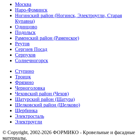
Москва
Наро-Фоминск
Ногинский район (Ногинск, Электроугли, Старая
Купавна)
Одинцово
Подольск
Раменский район (Раменское)
Реутов
Сергиев Посад
Серпухов
Солнечногорск
Ступино
Троицк
Фрязино
Черноголовка
Чеховский район (Чехов)
Шатурский район (Шатура)
Щелковский район (Щелково)
Щербинка
Электросталь
Электроугли
© Copyright, 2002-2026 ФОРМИКО - Кровельные и фасадные
материалы.