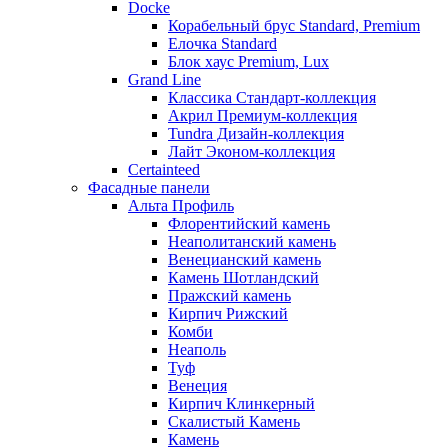
Docke
Корабельный брус Standard, Premium
Елочка Standard
Блок хаус Premium, Lux
Grand Line
Классика Стандарт-коллекция
Акрил Премиум-коллекция
Tundra Дизайн-коллекция
Лайт Эконом-коллекция
Certainteed
Фасадные панели
Альта Профиль
Флорентийский камень
Неаполитанский камень
Венецианский камень
Камень Шотландский
Пражский камень
Кирпич Рижский
Комби
Неаполь
Туф
Венеция
Кирпич Клинкерный
Скалистый Камень
Камень