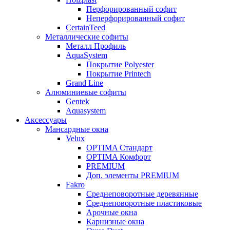
Перфорированный софит
Неперфорированный софит
CertainTeed
Металлические софиты
Металл Профиль
AquaSystem
Покрытие Polyester
Покрытие Printech
Grand Line
Алюминиевые софиты
Gentek
Aquasystem
Аксессуары
Мансардные окна
Velux
OPTIMA Стандарт
OPTIMA Комфорт
PREMIUM
Доп. элементы PREMIUM
Fakro
Cреднеповоротные деревянные
Cреднеповоротные пластиковые
Арочные окна
Карнизные окна