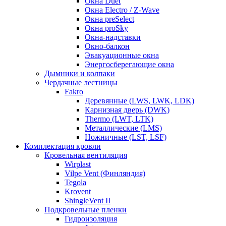
Окна Duet
Окна Electro / Z-Wave
Окна preSelect
Окна proSky
Окна-надставки
Окно-балкон
Эвакуационные окна
Энергосберегающие окна
Дымники и колпаки
Чердачные лестницы
Fakro
Деревянные (LWS, LWK, LDK)
Карнизная дверь (DWK)
Thermo (LWT, LTK)
Металлические (LMS)
Ножничные (LST, LSF)
Комплектация кровли
Кровельная вентиляция
Wirplast
Vilpe Vent (Финляндия)
Tegola
Krovent
ShingleVent II
Подкровельные пленки
Гидроизоляция