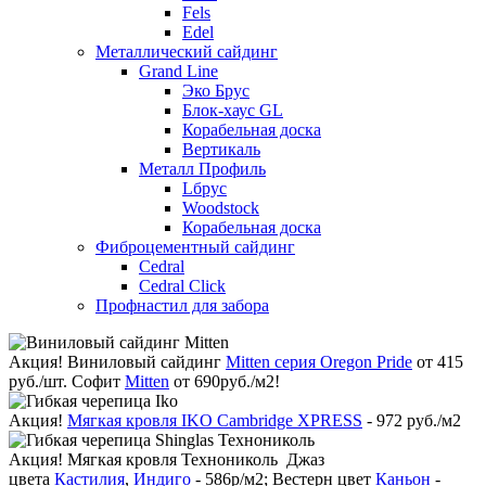
Fels
Edel
Металлический сайдинг
Grand Line
Эко Брус
Блок-хаус GL
Корабельная доска
Вертикаль
Металл Профиль
Lбрус
Woodstock
Корабельная доска
Фиброцементный сайдинг
Cedral
Cedral Click
Профнастил для забора
Акция!
Виниловый сайдинг
Mitten серия Oregon Pride
от 415
руб./шт. Софит
Mitten
от 690руб./м2!
Акция!
Мягкая кровля IKO Cambridge XPRESS
- 972 руб./м2
Акция!
Мягкая кровля Технониколь Джаз
цвета
Кастилия
,
Индиго
- 586р/м2; Вестерн цвет
Каньон
-