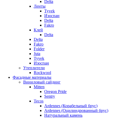
Delta
Ленты
Tyvek
Изоспан
Delta
Fakro
Клей
Delta
Delta
Fakro
Folder
Juta
Tyvek
Изоспан
Утеплители
Rockwool
Фасадные материалы
Виниловый сайдинг
Mitten
Oregon Pride
Sentry
Tecos
Ardennes (Корабельный брус)
Ardennes (Оцилиндрованный брус)
Натуральный камень