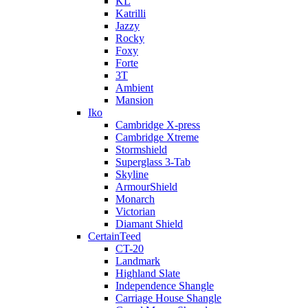
KL
Katrilli
Jazzy
Rocky
Foxy
Forte
3T
Ambient
Mansion
Iko
Cambridge X-press
Cambridge Xtreme
Stormshield
Superglass 3-Tab
Skyline
ArmourShield
Monarch
Victorian
Diamant Shield
CertainTeed
CT-20
Landmark
Highland Slate
Independence Shangle
Carriage House Shangle