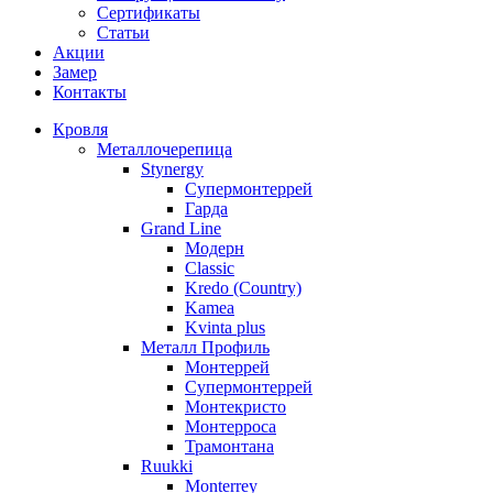
Сертификаты
Статьи
Акции
Замер
Контакты
Кровля
Металлочерепица
Stynergy
Супермонтеррей
Гарда
Grand Line
Модерн
Classic
Kredo (Country)
Kamea
Kvinta plus
Металл Профиль
Монтеррей
Супермонтеррей
Монтекристо
Монтерроса
Трамонтана
Ruukki
Monterrey