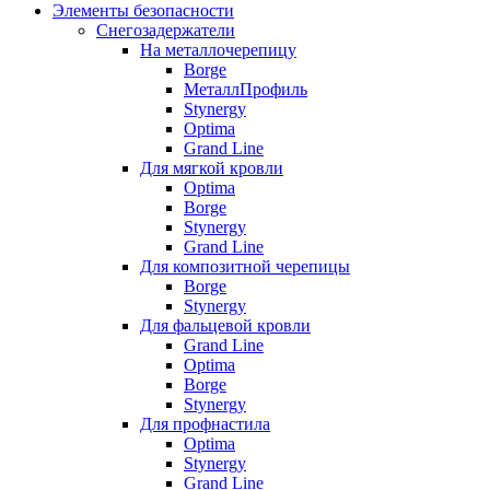
Элементы безопасности
Снегозадержатели
На металлочерепицу
Borge
МеталлПрофиль
Stynergy
Optima
Grand Line
Для мягкой кровли
Optima
Borge
Stynergy
Grand Line
Для композитной черепицы
Borge
Stynergy
Для фальцевой кровли
Grand Line
Optima
Borge
Stynergy
Для профнастила
Optima
Stynergy
Grand Line