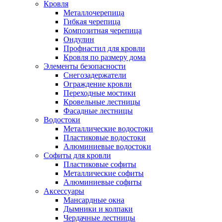
Кровля
Металлочерепица
Гибкая черепица
Композитная черепица
Ондулин
Профнастил для кровли
Кровля по размеру дома
Элементы безопасности
Снегозадержатели
Ограждение кровли
Переходные мостики
Кровельные лестницы
Фасадные лестницы
Водостоки
Металлические водостоки
Пластиковые водостоки
Алюминиевые водостоки
Софиты для кровли
Пластиковые софиты
Металлические софиты
Алюминиевые софиты
Аксессуары
Мансардные окна
Дымники и колпаки
Чердачные лестницы