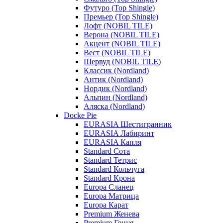
Футуро (Top Shingle)
Премьер (Top Shingle)
Лофт (NOBIL TILE)
Верона (NOBIL TILE)
Акцент (NOBIL TILE)
Вест (NOBIL TILE)
Шервуд (NOBIL TILE)
Классик (Nordland)
Антик (Nordland)
Нордик (Nordland)
Альпин (Nordland)
Аляска (Nordland)
Docke Pie
EURASIA Шестигранник
EURASIA Лабиринт
EURASIA Капля
Standard Сота
Standard Тетрис
Standard Кольчуга
Standard Крона
Europa Сланец
Europa Матрица
Europa Карат
Premium Женева
Premium Генуя