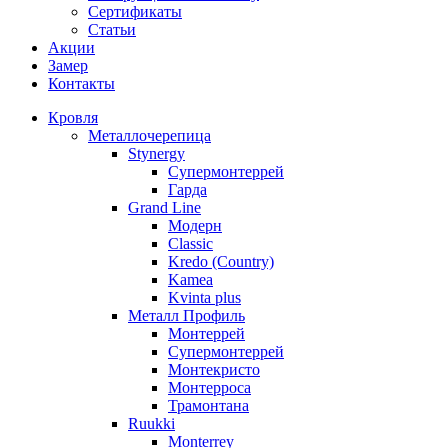
Сертификаты
Статьи
Акции
Замер
Контакты
Кровля
Металлочерепица
Stynergy
Супермонтеррей
Гарда
Grand Line
Модерн
Classic
Kredo (Country)
Kamea
Kvinta plus
Металл Профиль
Монтеррей
Супермонтеррей
Монтекристо
Монтерроса
Трамонтана
Ruukki
Monterrey