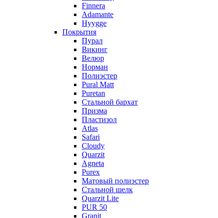
Finnera
Adamante
Hyygge
Покрытия
Пурал
Викинг
Велюр
Норман
Полиэстер
Pural Matt
Puretan
Стальной бархат
Призма
Пластизол
Atlas
Safari
Cloudy
Quarzit
Agneta
Purex
Матовый полиэстер
Стальной шелк
Quarzit Lite
PUR 50
Granit