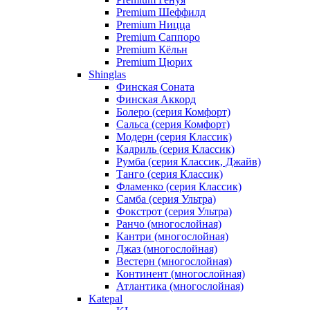
Premium Шеффилд
Premium Ницца
Premium Саппоро
Premium Кёльн
Premium Цюрих
Shinglas
Финская Соната
Финская Аккорд
Болеро (серия Комфорт)
Сальса (серия Комфорт)
Модерн (серия Классик)
Кадриль (серия Классик)
Румба (серия Классик, Джайв)
Танго (серия Классик)
Фламенко (серия Классик)
Самба (серия Ультра)
Фокстрот (серия Ультра)
Ранчо (многослойная)
Кантри (многослойная)
Джаз (многослойная)
Вестерн (многослойная)
Континент (многослойная)
Атлантика (многослойная)
Katepal