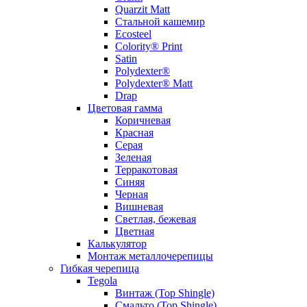
Quarzit Matt
Стальной кашемир
Ecosteel
Colority® Print
Satin
Polydexter®
Polydexter® Matt
Drap
Цветовая гамма
Коричневая
Красная
Серая
Зеленая
Терракотовая
Синяя
Черная
Вишневая
Светлая, бежевая
Цветная
Калькулятор
Монтаж металлочерепицы
Гибкая черепица
Tegola
Винтаж (Top Shingle)
Смальто (Top Shingle)