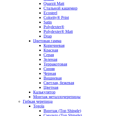
Quarzit Matt
Стальной кашемир
Ecosteel
Colority® Print
Satin
Polydexter®
Polydexter® Matt
Drap
Цветовая гамма
Коричневая
Красная
Серая
Зеленая
Терракотовая
Синяя
Черная
Вишневая
Светлая, бежевая
Цветная
Калькулятор
Монтаж металлочерепицы
Гибкая черепица
Tegola
Винтаж (Top Shingle)
Смальто (Top Shingle)