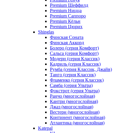
Premium Шеффилд
Premium Ницца
Premium Саппоро
Premium Кёльн
Premium Цюрих
Shinglas
Финская Соната
Финская Аккорд
Болеро (серия Комфорт)
Сальса (серия Комфорт)
Модерн (серия Классик)
Кадриль (серия Классик)
Румба (серия Классик, Джайв)
Танго (серия Классик)
Фламенко (серия Классик)
Самба (серия Ультра)
Фокстрот (серия Ультра)
Ранчо (многослойная)
Кантри (многослойная)
Джаз (многослойная)
Вестерн (многослойная)
Континент (многослойная)
Атлантика (многослойная)
Katepal