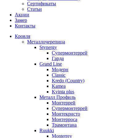
Сертификаты
Статьи
Акции
Замер
Контакты
Кровля
Металлочерепица
Stynergy
Супермонтеррей
Гарда
Grand Line
Модерн
Classic
Kredo (Country)
Kamea
Kvinta plus
Металл Профиль
Монтеррей
Супермонтеррей
Монтекристо
Монтерроса
Трамонтана
Ruukki
Monterrey