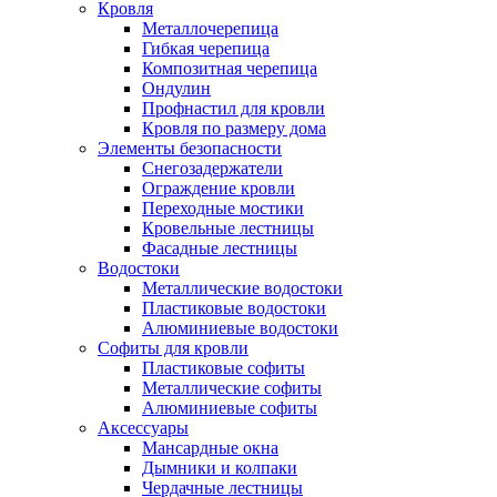
Кровля
Металлочерепица
Гибкая черепица
Композитная черепица
Ондулин
Профнастил для кровли
Кровля по размеру дома
Элементы безопасности
Снегозадержатели
Ограждение кровли
Переходные мостики
Кровельные лестницы
Фасадные лестницы
Водостоки
Металлические водостоки
Пластиковые водостоки
Алюминиевые водостоки
Софиты для кровли
Пластиковые софиты
Металлические софиты
Алюминиевые софиты
Аксессуары
Мансардные окна
Дымники и колпаки
Чердачные лестницы