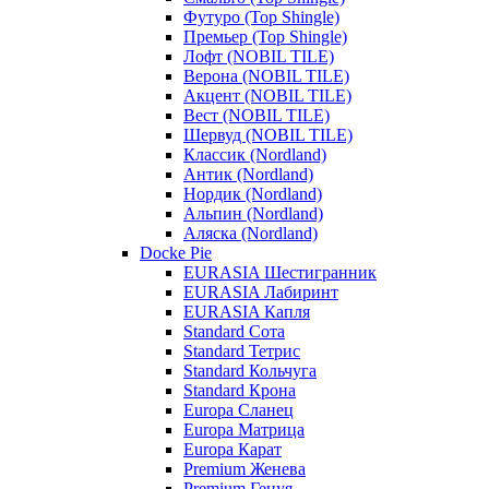
Футуро (Top Shingle)
Премьер (Top Shingle)
Лофт (NOBIL TILE)
Верона (NOBIL TILE)
Акцент (NOBIL TILE)
Вест (NOBIL TILE)
Шервуд (NOBIL TILE)
Классик (Nordland)
Антик (Nordland)
Нордик (Nordland)
Альпин (Nordland)
Аляска (Nordland)
Docke Pie
EURASIA Шестигранник
EURASIA Лабиринт
EURASIA Капля
Standard Сота
Standard Тетрис
Standard Кольчуга
Standard Крона
Europa Сланец
Europa Матрица
Europa Карат
Premium Женева
Premium Генуя