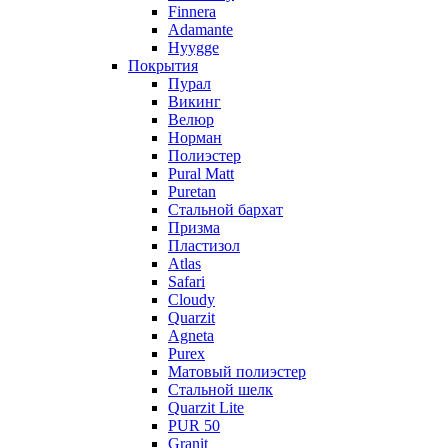
Finnera
Adamante
Hyygge
Покрытия
Пурал
Викинг
Велюр
Норман
Полиэстер
Pural Matt
Puretan
Стальной бархат
Призма
Пластизол
Atlas
Safari
Cloudy
Quarzit
Agneta
Purex
Матовый полиэстер
Стальной шелк
Quarzit Lite
PUR 50
Granit