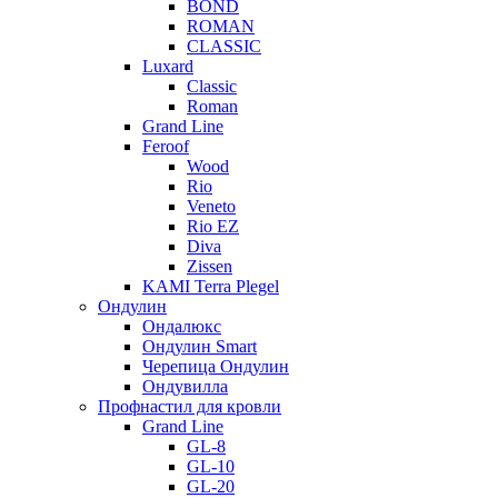
BOND
ROMAN
CLASSIC
Luxard
Classic
Roman
Grand Line
Feroof
Wood
Rio
Veneto
Rio EZ
Diva
Zissen
KAMI Terra Plegel
Ондулин
Ондалюкс
Ондулин Smart
Черепица Ондулин
Ондувилла
Профнастил для кровли
Grand Line
GL-8
GL-10
GL-20