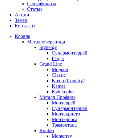
Сертификаты
Статьи
Акции
Замер
Контакты
Кровля
Металлочерепица
Stynergy
Супермонтеррей
Гарда
Grand Line
Модерн
Classic
Kredo (Country)
Kamea
Kvinta plus
Металл Профиль
Монтеррей
Супермонтеррей
Монтекристо
Монтерроса
Трамонтана
Ruukki
Monterrey