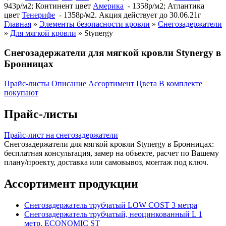
943р/м2; Континент цвет
Америка
- 1358р/м2; Атлантика
цвет
Тенерифе
- 1358р/м2. Акция действует до 30.06.21г
Главная
»
Элементы безопасности кровли
»
Снегозадержатели
»
Для мягкой кровли
»
Stynergy
Снегозадержатели для мягкой кровли Stynergy в
Бронницах
Прайс-листы
Описание
Ассортимент
Цвета
В комплекте
покупают
Прайс-листы
Прайс-лист на снегозадержатели
Снегозадержатели для мягкой кровли Stynergy в Бронницах:
бесплатная консультация, замер на объекте, расчет по Вашему
плану/проекту, доставка или самовывоз, монтаж под ключ.
Ассортимент продукции
Снегозадержатель трубчатый LOW COST 3 метра
Снегозадержатель трубчатый, неоцинкованный L 1
метр. ECONOMIC ST