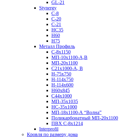
GL-21
Stynergy
C-8
C-20
C-21
НС35
Н60
H75
Металл Профиль
С-8х1150
МП-10x1100-А,В
МП-20х1100
С21х1000-А, В
H-75х750
Н-114х750
Н-114х600
Н60х845
С44х1000
МП-35х1035
НС-35х1000
МП-18х1100-А “Волна”
Поликарбонатный МП-20х1100
ПВХ С-8х1214
Interprofil
Кровля по размеру дома