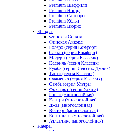
Premium Шеффилд
Premium Ницца
Premium Саппоро
Premium Кёльн
Premium Цюрих
Shinglas
Финская Соната
Финская Аккорд
Болеро (серия Комфорт)
Сальса (серия Комфорт)
Модерн (серия Классик)
Кадриль (серия Классик)
Румба (серия Классик, Джайв)
Танго (серия Классик)
Фламенко (серия Классик)
Самба (серия Ультра)
Фокстрот (серия Ультра)
Ранчо (многослойная)
Кантри (многослойная)
Джаз (многослойная)
Вестерн (многослойная)
Континент (многослойная)
Атлантика (многослойная)
Katepal