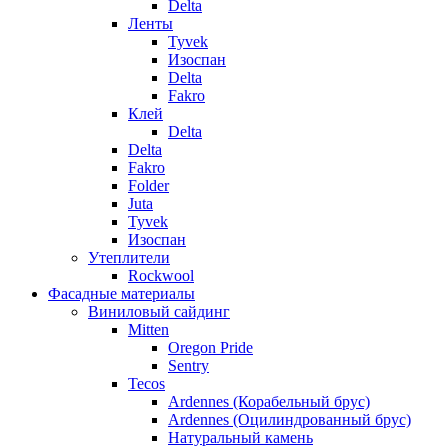
Delta
Ленты
Tyvek
Изоспан
Delta
Fakro
Клей
Delta
Delta
Fakro
Folder
Juta
Tyvek
Изоспан
Утеплители
Rockwool
Фасадные материалы
Виниловый сайдинг
Mitten
Oregon Pride
Sentry
Tecos
Ardennes (Корабельный брус)
Ardennes (Оцилиндрованный брус)
Натуральный камень