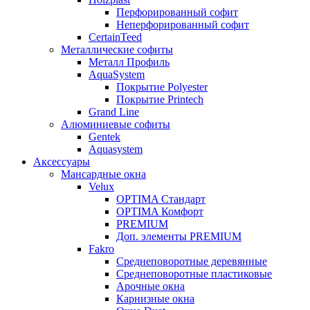
Перфорированный софит
Неперфорированный софит
CertainTeed
Металлические софиты
Металл Профиль
AquaSystem
Покрытие Polyester
Покрытие Printech
Grand Line
Алюминиевые софиты
Gentek
Aquasystem
Аксессуары
Мансардные окна
Velux
OPTIMA Стандарт
OPTIMA Комфорт
PREMIUM
Доп. элементы PREMIUM
Fakro
Cреднеповоротные деревянные
Cреднеповоротные пластиковые
Арочные окна
Карнизные окна