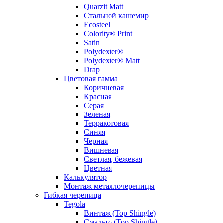
Quarzit Matt
Стальной кашемир
Ecosteel
Colority® Print
Satin
Polydexter®
Polydexter® Matt
Drap
Цветовая гамма
Коричневая
Красная
Серая
Зеленая
Терракотовая
Синяя
Черная
Вишневая
Светлая, бежевая
Цветная
Калькулятор
Монтаж металлочерепицы
Гибкая черепица
Tegola
Винтаж (Top Shingle)
Смальто (Top Shingle)