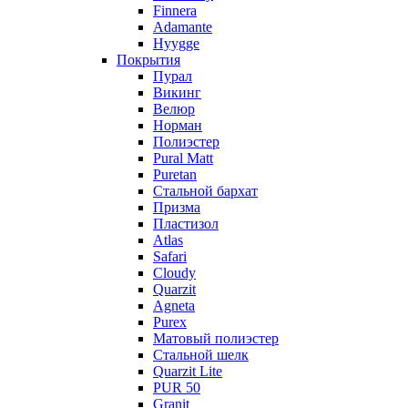
Finnera
Adamante
Hyygge
Покрытия
Пурал
Викинг
Велюр
Норман
Полиэстер
Pural Matt
Puretan
Стальной бархат
Призма
Пластизол
Atlas
Safari
Cloudy
Quarzit
Agneta
Purex
Матовый полиэстер
Стальной шелк
Quarzit Lite
PUR 50
Granit