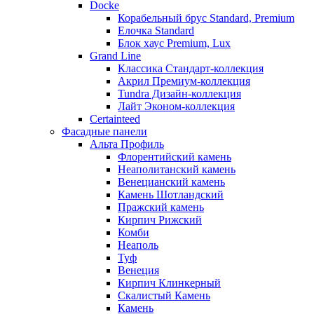
Docke
Корабельный брус Standard, Premium
Елочка Standard
Блок хаус Premium, Lux
Grand Line
Классика Стандарт-коллекция
Акрил Премиум-коллекция
Tundra Дизайн-коллекция
Лайт Эконом-коллекция
Certainteed
Фасадные панели
Альта Профиль
Флорентийский камень
Неаполитанский камень
Венецианский камень
Камень Шотландский
Пражский камень
Кирпич Рижский
Комби
Неаполь
Туф
Венеция
Кирпич Клинкерный
Скалистый Камень
Камень