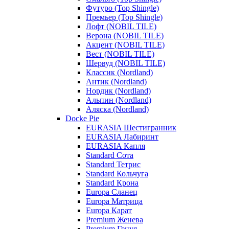
Футуро (Top Shingle)
Премьер (Top Shingle)
Лофт (NOBIL TILE)
Верона (NOBIL TILE)
Акцент (NOBIL TILE)
Вест (NOBIL TILE)
Шервуд (NOBIL TILE)
Классик (Nordland)
Антик (Nordland)
Нордик (Nordland)
Альпин (Nordland)
Аляска (Nordland)
Docke Pie
EURASIA Шестигранник
EURASIA Лабиринт
EURASIA Капля
Standard Сота
Standard Тетрис
Standard Кольчуга
Standard Крона
Europa Сланец
Europa Матрица
Europa Карат
Premium Женева
Premium Генуя