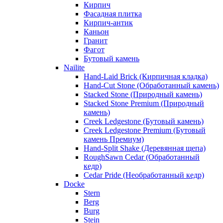
Кирпич
Фасадная плитка
Кирпич-антик
Каньон
Гранит
Фагот
Бутовый камень
Nailite
Hand-Laid Brick (Кирпичная кладка)
Hand-Cut Stone (Обработанный камень)
Stacked Stone (Природный камень)
Stacked Stone Premium (Природный
камень)
Creek Ledgestone (Бутовый камень)
Creek Ledgestone Premium (Бутовый
камень Премиум)
Hand-Split Shake (Деревянная щепа)
RoughSawn Cedar (Обработанный
кедр)
Cedar Pride (Необработанный кедр)
Docke
Stern
Berg
Burg
Stein