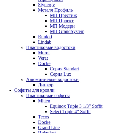
Stynergy
Металл Профиль
МП Престиж
МП Проект
МП Модерн
МП GrandSystem
Ruukki
Lindab
Пластиковые водостоки
Murol
Verat
Docke
Серия Standart
Серия Lux
Алюминиевые водостоки
Линкор
Софиты для кровли
Пластиковые софиты
Mitten
Equinox Triple 3 1/3” Soffit
Select Triple 4” Soffit
Tecos
Docke
Grand Line
Holzplast