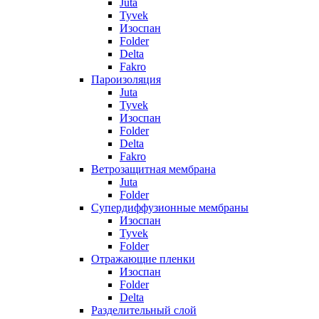
Juta
Tyvek
Изоспан
Folder
Delta
Fakro
Пароизоляция
Juta
Tyvek
Изоспан
Folder
Delta
Fakro
Ветрозащитная мембрана
Juta
Folder
Супердиффузионные мембраны
Изоспан
Tyvek
Folder
Отражающие пленки
Изоспан
Folder
Delta
Разделительный слой