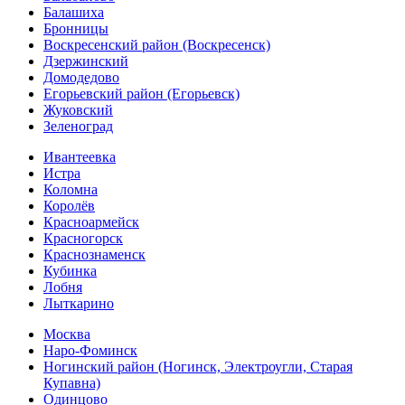
Балашиха
Бронницы
Воскресенский район (Воскресенск)
Дзержинский
Домодедово
Егорьевский район (Егорьевск)
Жуковский
Зеленоград
Ивантеевка
Истра
Коломна
Королёв
Красноармейск
Красногорск
Краснознаменск
Кубинка
Лобня
Лыткарино
Москва
Наро-Фоминск
Ногинский район (Ногинск, Электроугли, Старая
Купавна)
Одинцово