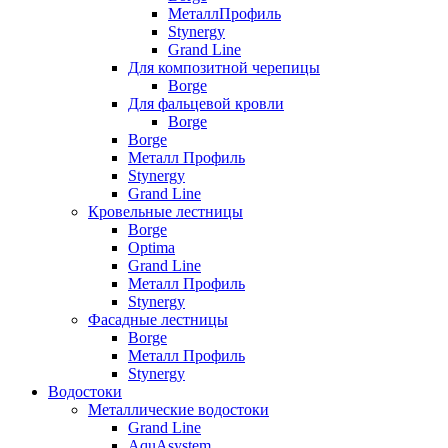
МеталлПрофиль
Stynergy
Grand Line
Для композитной черепицы
Borge
Для фальцевой кровли
Borge
Borge
Металл Профиль
Stynergy
Grand Line
Кровельные лестницы
Borge
Optima
Grand Line
Металл Профиль
Stynergy
Фасадные лестницы
Borge
Металл Профиль
Stynergy
Водостоки
Металлические водостоки
Grand Line
AquAsystem