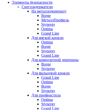
Элементы безопасности
Снегозадержатели
На металлочерепицу
Borge
МеталлПрофиль
Stynergy
Optima
Grand Line
Для мягкой кровли
Optima
Borge
Stynergy
Grand Line
Для композитной черепицы
Borge
Stynergy
Для фальцевой кровли
Grand Line
Optima
Borge
Stynergy
Для профнастила
Optima
Stynergy
Grand Line