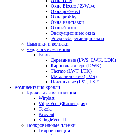
Окна Duet
Окна Electro / Z-Wave
Окна preSelect
Окна proSky
Окна-надставки
Окно-балкон
Эвакуационные окна
Энергосберегающие окна
Дымники и колпаки
Чердачные лестницы
Fakro
Деревянные (LWS, LWK, LDK)
Карнизная дверь (DWK)
Thermo (LWT, LTK)
Металлические (LMS)
Ножничные (LST, LSF)
Комплектация кровли
Кровельная вентиляция
Wirplast
Vilpe Vent (Финляндия)
Tegola
Krovent
ShingleVent II
Подкровельные пленки
Гидроизоляция