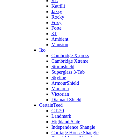
KL
Katrilli
Jazzy
Rocky
Foxy
Forte
3T
Ambient
Mansion
Iko
Cambridge X-press
Cambridge Xtreme
Stormshield
Superglass 3-Tab
Skyline
ArmourShield
Monarch
Victorian
Diamant Shield
CertainTeed
CT-20
Landmark
Highland Slate
Independence Shangle
Carriage House Shangle