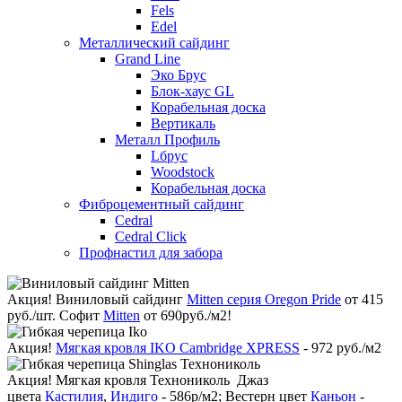
Fels
Edel
Металлический сайдинг
Grand Line
Эко Брус
Блок-хаус GL
Корабельная доска
Вертикаль
Металл Профиль
Lбрус
Woodstock
Корабельная доска
Фиброцементный сайдинг
Cedral
Cedral Click
Профнастил для забора
Акция!
Виниловый сайдинг
Mitten серия Oregon Pride
от 415
руб./шт. Софит
Mitten
от 690руб./м2!
Акция!
Мягкая кровля IKO Cambridge XPRESS
- 972 руб./м2
Акция!
Мягкая кровля Технониколь Джаз
цвета
Кастилия
,
Индиго
- 586р/м2; Вестерн цвет
Каньон
-