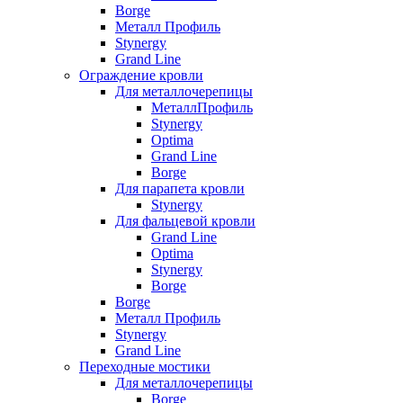
Borge
Металл Профиль
Stynergy
Grand Line
Ограждение кровли
Для металлочерепицы
МеталлПрофиль
Stynergy
Optima
Grand Line
Borge
Для парапета кровли
Stynergy
Для фальцевой кровли
Grand Line
Optima
Stynergy
Borge
Borge
Металл Профиль
Stynergy
Grand Line
Переходные мостики
Для металлочерепицы
Borge