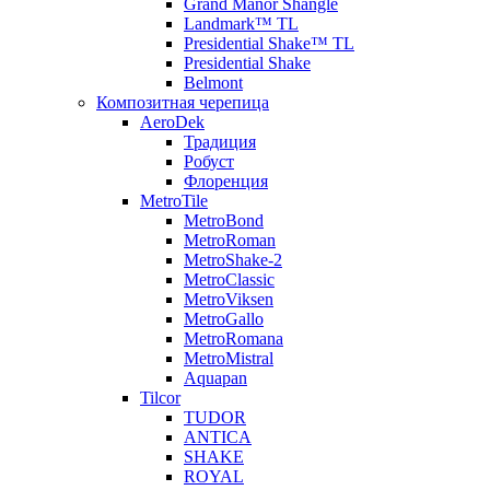
Grand Manor Shangle
Landmark™ TL
Presidential Shake™ TL
Presidential Shake
Belmont
Композитная черепица
AeroDek
Традиция
Робуст
Флоренция
MetroTile
MetroBond
MetroRoman
MetroShake-2
MetroClassic
MetroViksen
MetroGallo
MetroRomana
MetroMistral
Aquapan
Tilcor
TUDOR
ANTICA
SHAKE
ROYAL