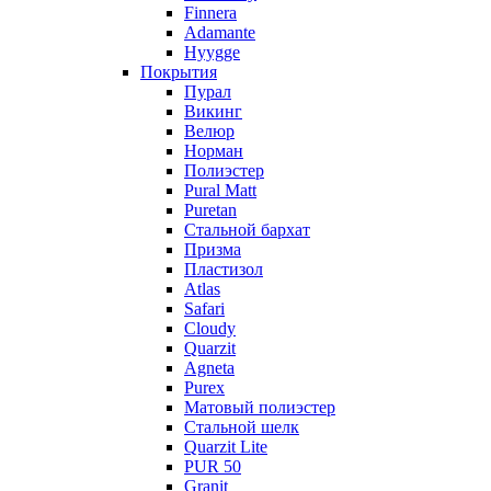
Finnera
Adamante
Hyygge
Покрытия
Пурал
Викинг
Велюр
Норман
Полиэстер
Pural Matt
Puretan
Стальной бархат
Призма
Пластизол
Atlas
Safari
Cloudy
Quarzit
Agneta
Purex
Матовый полиэстер
Стальной шелк
Quarzit Lite
PUR 50
Granit