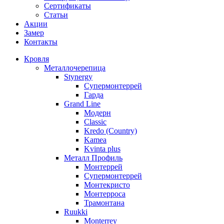
Сертификаты
Статьи
Акции
Замер
Контакты
Кровля
Металлочерепица
Stynergy
Супермонтеррей
Гарда
Grand Line
Модерн
Classic
Kredo (Country)
Kamea
Kvinta plus
Металл Профиль
Монтеррей
Супермонтеррей
Монтекристо
Монтерроса
Трамонтана
Ruukki
Monterrey