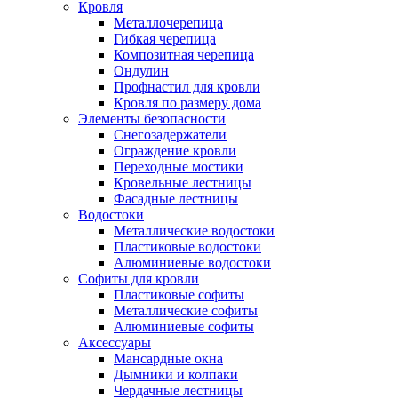
Кровля
Металлочерепица
Гибкая черепица
Композитная черепица
Ондулин
Профнастил для кровли
Кровля по размеру дома
Элементы безопасности
Снегозадержатели
Ограждение кровли
Переходные мостики
Кровельные лестницы
Фасадные лестницы
Водостоки
Металлические водостоки
Пластиковые водостоки
Алюминиевые водостоки
Софиты для кровли
Пластиковые софиты
Металлические софиты
Алюминиевые софиты
Аксессуары
Мансардные окна
Дымники и колпаки
Чердачные лестницы