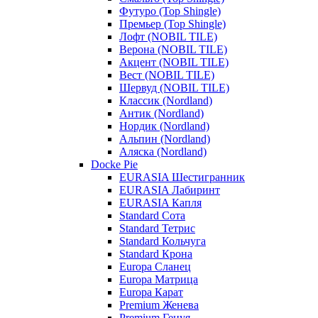
Футуро (Top Shingle)
Премьер (Top Shingle)
Лофт (NOBIL TILE)
Верона (NOBIL TILE)
Акцент (NOBIL TILE)
Вест (NOBIL TILE)
Шервуд (NOBIL TILE)
Классик (Nordland)
Антик (Nordland)
Нордик (Nordland)
Альпин (Nordland)
Аляска (Nordland)
Docke Pie
EURASIA Шестигранник
EURASIA Лабиринт
EURASIA Капля
Standard Сота
Standard Тетрис
Standard Кольчуга
Standard Крона
Europa Сланец
Europa Матрица
Europa Карат
Premium Женева
Premium Генуя