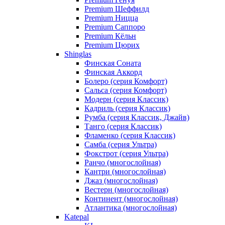
Premium Шеффилд
Premium Ницца
Premium Саппоро
Premium Кёльн
Premium Цюрих
Shinglas
Финская Соната
Финская Аккорд
Болеро (серия Комфорт)
Сальса (серия Комфорт)
Модерн (серия Классик)
Кадриль (серия Классик)
Румба (серия Классик, Джайв)
Танго (серия Классик)
Фламенко (серия Классик)
Самба (серия Ультра)
Фокстрот (серия Ультра)
Ранчо (многослойная)
Кантри (многослойная)
Джаз (многослойная)
Вестерн (многослойная)
Континент (многослойная)
Атлантика (многослойная)
Katepal