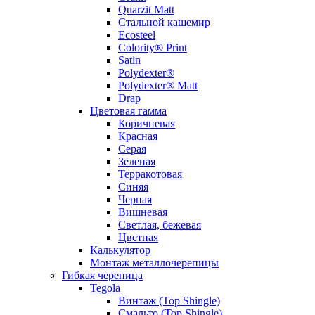
Quarzit Matt
Стальной кашемир
Ecosteel
Colority® Print
Satin
Polydexter®
Polydexter® Matt
Drap
Цветовая гамма
Коричневая
Красная
Серая
Зеленая
Терракотовая
Синяя
Черная
Вишневая
Светлая, бежевая
Цветная
Калькулятор
Монтаж металлочерепицы
Гибкая черепица
Tegola
Винтаж (Top Shingle)
Смальто (Top Shingle)