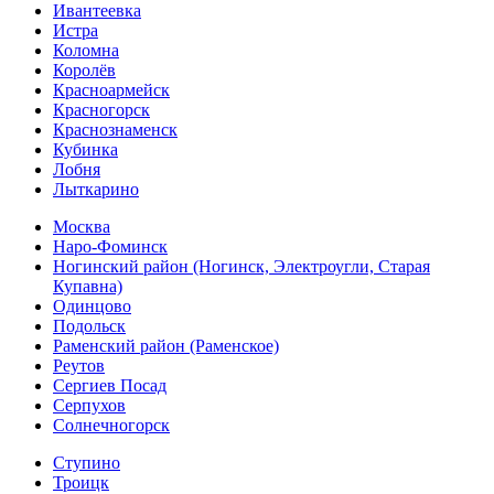
Ивантеевка
Истра
Коломна
Королёв
Красноармейск
Красногорск
Краснознаменск
Кубинка
Лобня
Лыткарино
Москва
Наро-Фоминск
Ногинский район (Ногинск, Электроугли, Старая
Купавна)
Одинцово
Подольск
Раменский район (Раменское)
Реутов
Сергиев Посад
Серпухов
Солнечногорск
Ступино
Троицк