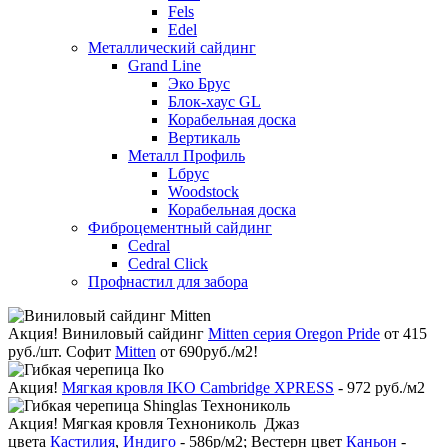
Fels
Edel
Металлический сайдинг
Grand Line
Эко Брус
Блок-хаус GL
Корабельная доска
Вертикаль
Металл Профиль
Lбрус
Woodstock
Корабельная доска
Фиброцементный сайдинг
Cedral
Cedral Click
Профнастил для забора
Акция!
Виниловый сайдинг
Mitten серия Oregon Pride
от 415
руб./шт. Софит
Mitten
от 690руб./м2!
Акция!
Мягкая кровля IKO Cambridge XPRESS
- 972 руб./м2
Акция!
Мягкая кровля Технониколь Джаз
цвета
Кастилия
,
Индиго
- 586р/м2; Вестерн цвет
Каньон
-