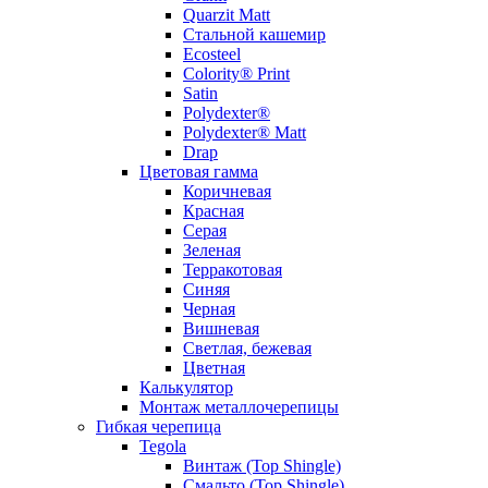
Quarzit Matt
Стальной кашемир
Ecosteel
Colority® Print
Satin
Polydexter®
Polydexter® Matt
Drap
Цветовая гамма
Коричневая
Красная
Серая
Зеленая
Терракотовая
Синяя
Черная
Вишневая
Светлая, бежевая
Цветная
Калькулятор
Монтаж металлочерепицы
Гибкая черепица
Tegola
Винтаж (Top Shingle)
Смальто (Top Shingle)