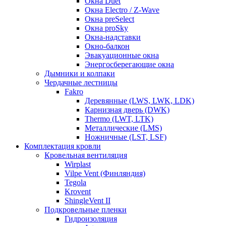
Окна Duet
Окна Electro / Z-Wave
Окна preSelect
Окна proSky
Окна-надставки
Окно-балкон
Эвакуационные окна
Энергосберегающие окна
Дымники и колпаки
Чердачные лестницы
Fakro
Деревянные (LWS, LWK, LDK)
Карнизная дверь (DWK)
Thermo (LWT, LTK)
Металлические (LMS)
Ножничные (LST, LSF)
Комплектация кровли
Кровельная вентиляция
Wirplast
Vilpe Vent (Финляндия)
Tegola
Krovent
ShingleVent II
Подкровельные пленки
Гидроизоляция