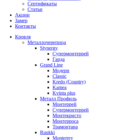
Сертификаты
Статьи
Акции
Замер
Контакты
Кровля
Металлочерепица
Stynergy
Супермонтеррей
Гарда
Grand Line
Модерн
Classic
Kredo (Country)
Kamea
Kvinta plus
Металл Профиль
Монтеррей
Супермонтеррей
Монтекристо
Монтерроса
Трамонтана
Ruukki
Monterrey