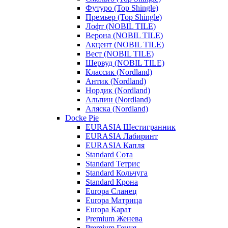
Футуро (Top Shingle)
Премьер (Top Shingle)
Лофт (NOBIL TILE)
Верона (NOBIL TILE)
Акцент (NOBIL TILE)
Вест (NOBIL TILE)
Шервуд (NOBIL TILE)
Классик (Nordland)
Антик (Nordland)
Нордик (Nordland)
Альпин (Nordland)
Аляска (Nordland)
Docke Pie
EURASIA Шестигранник
EURASIA Лабиринт
EURASIA Капля
Standard Сота
Standard Тетрис
Standard Кольчуга
Standard Крона
Europa Сланец
Europa Матрица
Europa Карат
Premium Женева
Premium Генуя