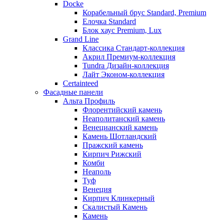
Docke
Корабельный брус Standard, Premium
Елочка Standard
Блок хаус Premium, Lux
Grand Line
Классика Стандарт-коллекция
Акрил Премиум-коллекция
Tundra Дизайн-коллекция
Лайт Эконом-коллекция
Certainteed
Фасадные панели
Альта Профиль
Флорентийский камень
Неаполитанский камень
Венецианский камень
Камень Шотландский
Пражский камень
Кирпич Рижский
Комби
Неаполь
Туф
Венеция
Кирпич Клинкерный
Скалистый Камень
Камень