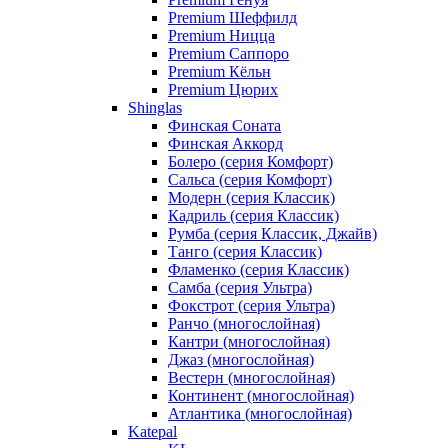
Premium Шеффилд
Premium Ницца
Premium Саппоро
Premium Кёльн
Premium Цюрих
Shinglas
Финская Соната
Финская Аккорд
Болеро (серия Комфорт)
Сальса (серия Комфорт)
Модерн (серия Классик)
Кадриль (серия Классик)
Румба (серия Классик, Джайв)
Танго (серия Классик)
Фламенко (серия Классик)
Самба (серия Ультра)
Фокстрот (серия Ультра)
Ранчо (многослойная)
Кантри (многослойная)
Джаз (многослойная)
Вестерн (многослойная)
Континент (многослойная)
Атлантика (многослойная)
Katepal