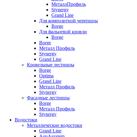
МеталлПрофиль
Stynergy
Grand Line
Для композитной черепицы
Borge
Для фальцевой кровли
Borge
Borge
Металл Профиль
Stynergy
Grand Line
Кровельные лестницы
Borge
Optima
Grand Line
Металл Профиль
Stynergy
Фасадные лестницы
Borge
Металл Профиль
Stynergy
Водостоки
Металлические водостоки
Grand Line
AquAsystem