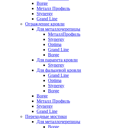
Borge
Металл Профиль
Stynergy
Grand Line
Ограждение кровли
Для металлочерепицы
МеталлПрофиль
Stynergy
Optima
Grand Line
Borge
Для парапета кровли
Stynergy
Для фальцевой кровли
Grand Line
Optima
Stynergy
Borge
Borge
Металл Профиль
Stynergy
Grand Line
Переходные мостики
Для металлочерепицы
Borge