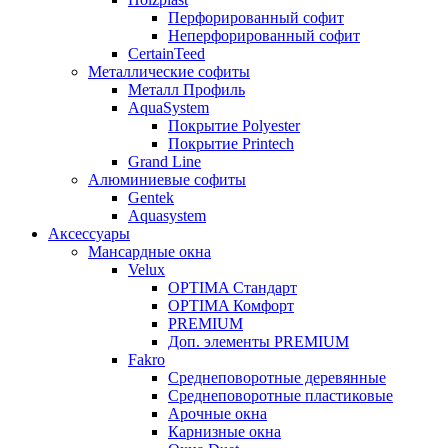
Перфорированный софит
Неперфорированный софит
CertainTeed
Металлические софиты
Металл Профиль
AquaSystem
Покрытие Polyester
Покрытие Printech
Grand Line
Алюминиевые софиты
Gentek
Aquasystem
Аксессуары
Мансардные окна
Velux
OPTIMA Стандарт
OPTIMA Комфорт
PREMIUM
Доп. элементы PREMIUM
Fakro
Cреднеповоротные деревянные
Cреднеповоротные пластиковые
Арочные окна
Карнизные окна