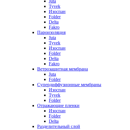
Juta
Tyvek
Изоспан
Folder
Delta
Fakro
Пароизоляция
Juta
Tyvek
Изоспан
Folder
Delta
Fakro
Ветрозащитная мембрана
Juta
Folder
Супердиффузионные мембраны
Изоспан
Tyvek
Folder
Отражающие пленки
Изоспан
Folder
Delta
Разделительный слой