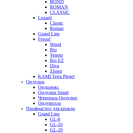
BOND
ROMAN
CLASSIC
Luxard
Classic
Roman
Grand Line
Feroof
Wood
Rio
Veneto
Rio EZ
Diva
Zissen
KAMI Terra Plegel
Ондулин
Ондалюкс
Ондулин Smart
Черепица Ондулин
Ондувилла
Профнастил для кровли
Grand Line
GL-8
GL-10
GL-20