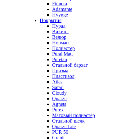
Finnera
Adamante
Hyygge
Покрытия
Пурал
Викинг
Велюр
Норман
Полиэстер
Pural Matt
Puretan
Стальной бархат
Призма
Пластизол
Atlas
Safari
Cloudy
Quarzit
Agneta
Purex
Матовый полиэстер
Стальной шелк
Quarzit Lite
PUR 50
Granit