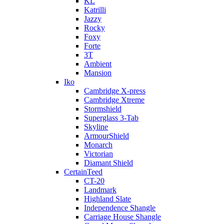
KL
Katrilli
Jazzy
Rocky
Foxy
Forte
3T
Ambient
Mansion
Iko
Cambridge X-press
Cambridge Xtreme
Stormshield
Superglass 3-Tab
Skyline
ArmourShield
Monarch
Victorian
Diamant Shield
CertainTeed
CT-20
Landmark
Highland Slate
Independence Shangle
Carriage House Shangle