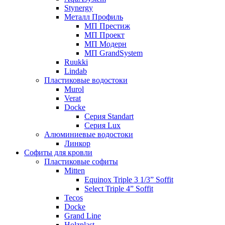
Stynergy
Металл Профиль
МП Престиж
МП Проект
МП Модерн
МП GrandSystem
Ruukki
Lindab
Пластиковые водостоки
Murol
Verat
Docke
Серия Standart
Серия Lux
Алюминиевые водостоки
Линкор
Софиты для кровли
Пластиковые софиты
Mitten
Equinox Triple 3 1/3” Soffit
Select Triple 4” Soffit
Tecos
Docke
Grand Line
Holzplast