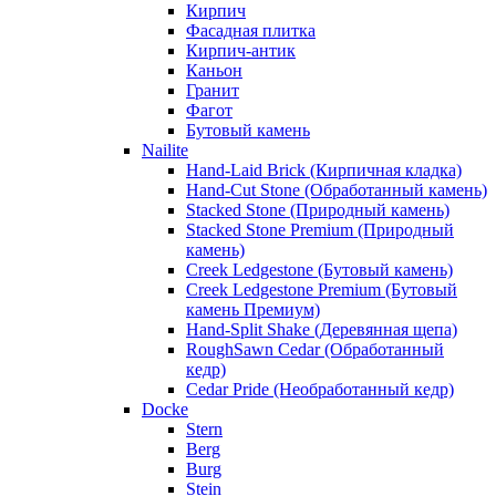
Кирпич
Фасадная плитка
Кирпич-антик
Каньон
Гранит
Фагот
Бутовый камень
Nailite
Hand-Laid Brick (Кирпичная кладка)
Hand-Cut Stone (Обработанный камень)
Stacked Stone (Природный камень)
Stacked Stone Premium (Природный
камень)
Creek Ledgestone (Бутовый камень)
Creek Ledgestone Premium (Бутовый
камень Премиум)
Hand-Split Shake (Деревянная щепа)
RoughSawn Cedar (Обработанный
кедр)
Cedar Pride (Необработанный кедр)
Docke
Stern
Berg
Burg
Stein