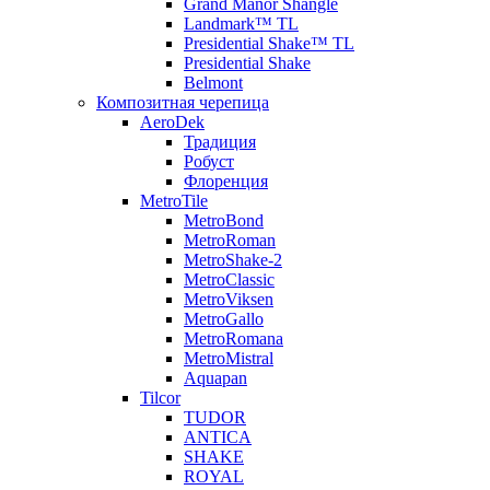
Grand Manor Shangle
Landmark™ TL
Presidential Shake™ TL
Presidential Shake
Belmont
Композитная черепица
AeroDek
Традиция
Робуст
Флоренция
MetroTile
MetroBond
MetroRoman
MetroShake-2
MetroClassic
MetroViksen
MetroGallo
MetroRomana
MetroMistral
Aquapan
Tilcor
TUDOR
ANTICA
SHAKE
ROYAL