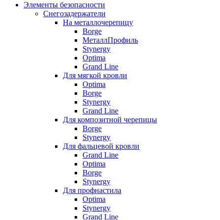
Элементы безопасности
Снегозадержатели
На металлочерепицу
Borge
МеталлПрофиль
Stynergy
Optima
Grand Line
Для мягкой кровли
Optima
Borge
Stynergy
Grand Line
Для композитной черепицы
Borge
Stynergy
Для фальцевой кровли
Grand Line
Optima
Borge
Stynergy
Для профнастила
Optima
Stynergy
Grand Line