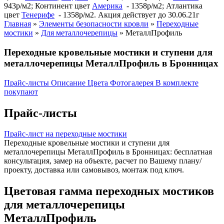
943р/м2; Континент цвет
Америка
- 1358р/м2; Атлантика
цвет
Тенерифе
- 1358р/м2. Акция действует до 30.06.21г
Главная
»
Элементы безопасности кровли
»
Переходные
мостики
»
Для металлочерепицы
»
МеталлПрофиль
Переходные кровельные мостики и ступени для
металлочерепицы МеталлПрофиль в Бронницах
Прайс-листы
Описание
Цвета
Фотогалерея
В комплекте
покупают
Прайс-листы
Прайс-лист на переходные мостики
Переходные кровельные мостики и ступени для
металлочерепицы МеталлПрофиль в Бронницах: бесплатная
консультация, замер на объекте, расчет по Вашему плану/
проекту, доставка или самовывоз, монтаж под ключ.
Цветовая гамма переходных мостиков
для металлочерепицы
МеталлПрофиль