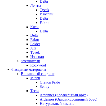
Delta
Ленты
Tyvek
Изоспан
Delta
Fakro
Клей
Delta
Delta
Fakro
Folder
Juta
Tyvek
Изоспан
Утеплители
Rockwool
Фасадные материалы
Виниловый сайдинг
Mitten
Oregon Pride
Sentry
Tecos
Ardennes (Корабельный брус)
Ardennes (Оцилиндрованный брус)
Натуральный камень