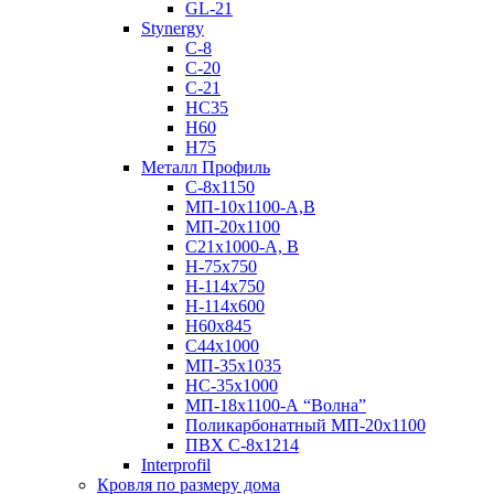
GL-21
Stynergy
C-8
C-20
C-21
НС35
Н60
H75
Металл Профиль
С-8х1150
МП-10x1100-А,В
МП-20х1100
С21х1000-А, В
H-75х750
Н-114х750
Н-114х600
Н60х845
С44х1000
МП-35х1035
НС-35х1000
МП-18х1100-А “Волна”
Поликарбонатный МП-20х1100
ПВХ С-8х1214
Interprofil
Кровля по размеру дома