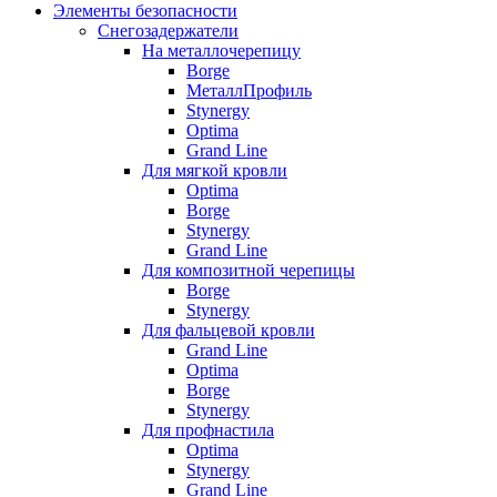
Элементы безопасности
Снегозадержатели
На металлочерепицу
Borge
МеталлПрофиль
Stynergy
Optima
Grand Line
Для мягкой кровли
Optima
Borge
Stynergy
Grand Line
Для композитной черепицы
Borge
Stynergy
Для фальцевой кровли
Grand Line
Optima
Borge
Stynergy
Для профнастила
Optima
Stynergy
Grand Line