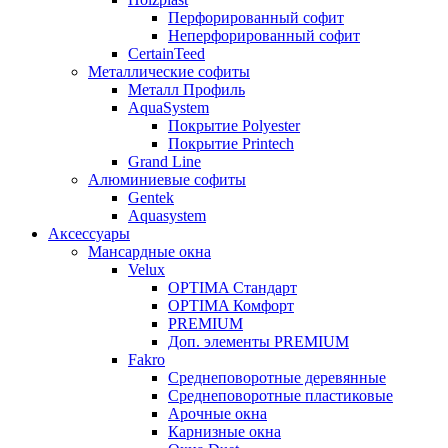
Перфорированный софит
Неперфорированный софит
CertainTeed
Металлические софиты
Металл Профиль
AquaSystem
Покрытие Polyester
Покрытие Printech
Grand Line
Алюминиевые софиты
Gentek
Aquasystem
Аксессуары
Мансардные окна
Velux
OPTIMA Стандарт
OPTIMA Комфорт
PREMIUM
Доп. элементы PREMIUM
Fakro
Cреднеповоротные деревянные
Cреднеповоротные пластиковые
Арочные окна
Карнизные окна