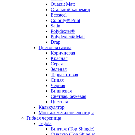
Quarzit Matt
Стальной кашемир
Ecosteel
Colority® Print
Satin
Polydexter®
Polydexter® Matt
Drap
Цветовая гамма
Коричневая
Красная
Серая
Зеленая
Терракотовая
Синяя
Черная
Вишневая
Светлая, бежевая
Цветная
Калькулятор
Монтаж металлочерепицы
Гибкая черепица
Tegola
Винтаж (Top Shingle)
Смальто (Top Shingle)