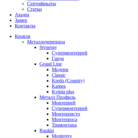
Сертификаты
Статьи
Акции
Замер
Контакты
Кровля
Металлочерепица
Stynergy
Супермонтеррей
Гарда
Grand Line
Модерн
Classic
Kredo (Country)
Kamea
Kvinta plus
Металл Профиль
Монтеррей
Супермонтеррей
Монтекристо
Монтерроса
Трамонтана
Ruukki
Monterrey