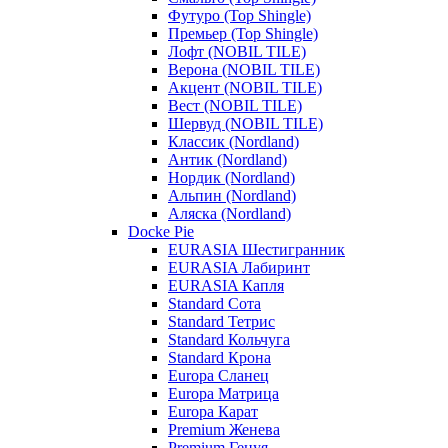
Футуро (Top Shingle)
Премьер (Top Shingle)
Лофт (NOBIL TILE)
Верона (NOBIL TILE)
Акцент (NOBIL TILE)
Вест (NOBIL TILE)
Шервуд (NOBIL TILE)
Классик (Nordland)
Антик (Nordland)
Нордик (Nordland)
Альпин (Nordland)
Аляска (Nordland)
Docke Pie
EURASIA Шестигранник
EURASIA Лабиринт
EURASIA Капля
Standard Сота
Standard Тетрис
Standard Кольчуга
Standard Крона
Europa Сланец
Europa Матрица
Europa Карат
Premium Женева
Premium Генуя