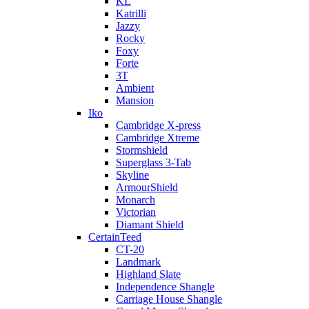
KL
Katrilli
Jazzy
Rocky
Foxy
Forte
3T
Ambient
Mansion
Iko
Cambridge X-press
Cambridge Xtreme
Stormshield
Superglass 3-Tab
Skyline
ArmourShield
Monarch
Victorian
Diamant Shield
CertainTeed
CT-20
Landmark
Highland Slate
Independence Shangle
Carriage House Shangle