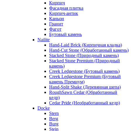
Кирпич
Фасадная плитка
Кирпич-антик
Каньон
Гранит
Фагот
Бутовый камень
Nailite
Hand-Laid Brick (Кирпичная кладка)
Hand-Cut Stone (Обработанный камень)
Stacked Stone (Природный камень)
Stacked Stone Premium (Природный
камень)
Creek Ledgestone (Бутовый камень)
Creek Ledgestone Premium (Бутовый
камень Премиум)
Hand-Split Shake (Деревянная щепа)
RoughSawn Cedar (Обработанный
кедр)
Cedar Pride (Необработанный кедр)
Docke
Stern
Berg
Burg
Stein