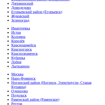
Дзержинский
Домодедово
Егорьевский район (Егорьевск)
Жуковский
Зеленоград
Ивантеевка
Истра
Коломна
Королёв
Красноармейск
Красногорск
Краснознаменск
Кубинка
Лобня
Лыткарино
Москва
Наро-Фоминск
Ногинский район (Ногинск, Электроугли, Старая
Купавна)
Одинцово
Подольск
Раменский район (Раменское)
Реутов