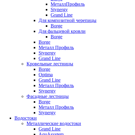
МеталлПрофиль
Stynergy
Grand Line
Для композитной черепицы
Borge
Для фальцевой кровли
Borge
Borge
Металл Профиль
Stynergy
Grand Line
Кровельные лестницы
Borge
Optima
Grand Line
Металл Профиль
Stynergy
Фасадные лестницы
Borge
Металл Профиль
Stynergy
Водостоки
Металлические водостоки
Grand Line
AquAsystem