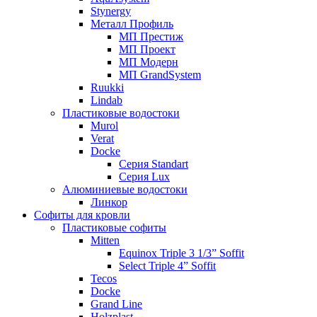
Stynergy
Металл Профиль
МП Престиж
МП Проект
МП Модерн
МП GrandSystem
Ruukki
Lindab
Пластиковые водостоки
Murol
Verat
Docke
Серия Standart
Серия Lux
Алюминиевые водостоки
Линкор
Софиты для кровли
Пластиковые софиты
Mitten
Equinox Triple 3 1/3” Soffit
Select Triple 4” Soffit
Tecos
Docke
Grand Line
Holzplast