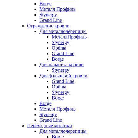
Borge
Металл Профиль
Stynergy
Grand Line
Ограждение кровли
Для металлочерепицы
МеталлПрофиль
Stynergy
Optima
Grand Line
Borge
Для парапета кровли
Stynergy
Для фальцевой кровли
Grand Line
Optima
Stynergy
Borge
Borge
Металл Профиль
Stynergy
Grand Line
Переходные мостики
Для металлочерепицы
Borge