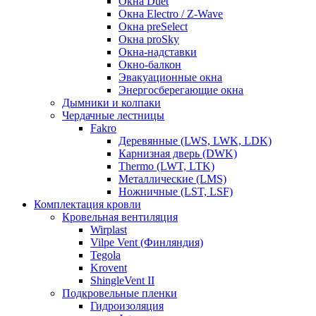
Окна Duet
Окна Electro / Z-Wave
Окна preSelect
Окна proSky
Окна-надставки
Окно-балкон
Эвакуационные окна
Энергосберегающие окна
Дымники и колпаки
Чердачные лестницы
Fakro
Деревянные (LWS, LWK, LDK)
Карнизная дверь (DWK)
Thermo (LWT, LTK)
Металлические (LMS)
Ножничные (LST, LSF)
Комплектация кровли
Кровельная вентиляция
Wirplast
Vilpe Vent (Финляндия)
Tegola
Krovent
ShingleVent II
Подкровельные пленки
Гидроизоляция