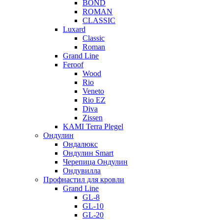
BOND
ROMAN
CLASSIC
Luxard
Classic
Roman
Grand Line
Feroof
Wood
Rio
Veneto
Rio EZ
Diva
Zissen
KAMI Terra Plegel
Ондулин
Ондалюкс
Ондулин Smart
Черепица Ондулин
Ондувилла
Профнастил для кровли
Grand Line
GL-8
GL-10
GL-20