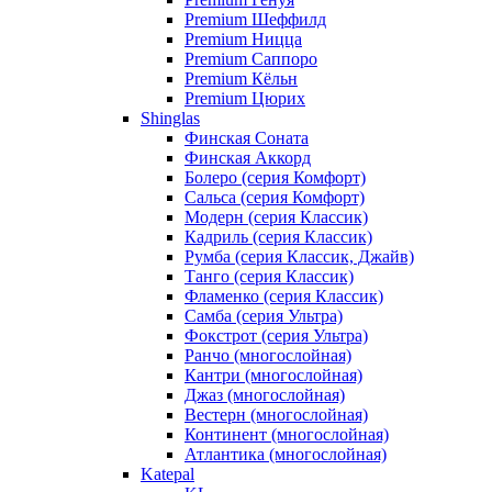
Premium Шеффилд
Premium Ницца
Premium Саппоро
Premium Кёльн
Premium Цюрих
Shinglas
Финская Соната
Финская Аккорд
Болеро (серия Комфорт)
Сальса (серия Комфорт)
Модерн (серия Классик)
Кадриль (серия Классик)
Румба (серия Классик, Джайв)
Танго (серия Классик)
Фламенко (серия Классик)
Самба (серия Ультра)
Фокстрот (серия Ультра)
Ранчо (многослойная)
Кантри (многослойная)
Джаз (многослойная)
Вестерн (многослойная)
Континент (многослойная)
Атлантика (многослойная)
Katepal