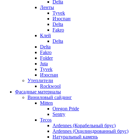
Delta
Ленты
Tyvek
Изоспан
Delta
Fakro
Клей
Delta
Delta
Fakro
Folder
Juta
Tyvek
Изоспан
Утеплители
Rockwool
Фасадные материалы
Виниловый сайдинг
Mitten
Oregon Pride
Sentry
Tecos
Ardennes (Корабельный брус)
Ardennes (Оцилиндрованный брус)
Натуральный камень