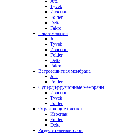
Juta
Tyvek
Изоспан
Folder
Delta
Fakro
Пароизоляция
Juta
Tyvek
Изоспан
Folder
Delta
Fakro
Ветрозащитная мембрана
Juta
Folder
Супердиффузионные мембраны
Изоспан
Tyvek
Folder
Отражающие пленки
Изоспан
Folder
Delta
Разделительный слой