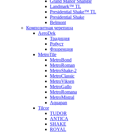
Grand Manor Shangle
Landmark™ TL
Presidential Shake™ TL
Presidential Shake
Belmont
Композитная черепица
AeroDek
Традиция
Робуст
Флоренция
MetroTile
MetroBond
MetroRoman
MetroShake-2
MetroClassic
MetroViksen
MetroGallo
MetroRomana
MetroMistral
Aquapan
Tilcor
TUDOR
ANTICA
SHAKE
ROYAL