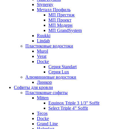
Stynergy
Металл Профиль
МП Престиж
МП Проект
МП Модерн
МП GrandSystem
Ruukki
Lindab
Пластиковые водостоки
Murol
Verat
Docke
Серия Standart
Серия Lux
Алюминиевые водостоки
Линкор
Софиты для кровли
Пластиковые софиты
Mitten
Equinox Triple 3 1/3” Soffit
Select Triple 4” Soffit
Tecos
Docke
Grand Line
Holzplast