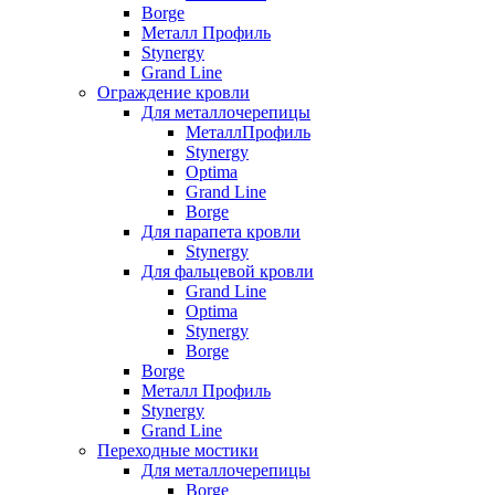
Borge
Металл Профиль
Stynergy
Grand Line
Ограждение кровли
Для металлочерепицы
МеталлПрофиль
Stynergy
Optima
Grand Line
Borge
Для парапета кровли
Stynergy
Для фальцевой кровли
Grand Line
Optima
Stynergy
Borge
Borge
Металл Профиль
Stynergy
Grand Line
Переходные мостики
Для металлочерепицы
Borge