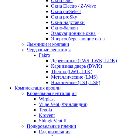
Окна Duet
Окна Electro / Z-Wave
Окна preSelect
Окна proSky
Окна-надставки
Окно-балкон
Эвакуационные окна
Энергосберегающие окна
Дымники и колпаки
Чердачные лестницы
Fakro
Деревянные (LWS, LWK, LDK)
Карнизная дверь (DWK)
Thermo (LWT, LTK)
Металлические (LMS)
Ножничные (LST, LSF)
Комплектация кровли
Кровельная вентиляция
Wirplast
Vilpe Vent (Финляндия)
Tegola
Krovent
ShingleVent II
Подкровельные пленки
Гидроизоляция