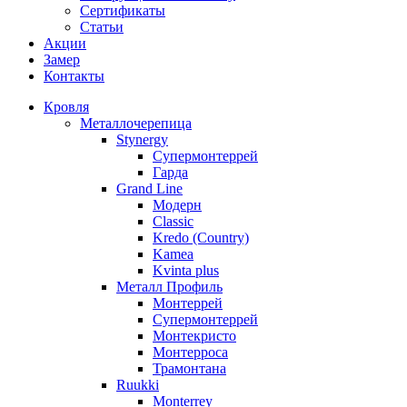
Сертификаты
Статьи
Акции
Замер
Контакты
Кровля
Металлочерепица
Stynergy
Супермонтеррей
Гарда
Grand Line
Модерн
Classic
Kredo (Country)
Kamea
Kvinta plus
Металл Профиль
Монтеррей
Супермонтеррей
Монтекристо
Монтерроса
Трамонтана
Ruukki
Monterrey