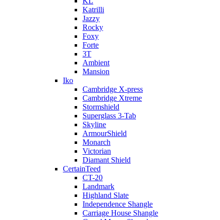
KL
Katrilli
Jazzy
Rocky
Foxy
Forte
3T
Ambient
Mansion
Iko
Cambridge X-press
Cambridge Xtreme
Stormshield
Superglass 3-Tab
Skyline
ArmourShield
Monarch
Victorian
Diamant Shield
CertainTeed
CT-20
Landmark
Highland Slate
Independence Shangle
Carriage House Shangle