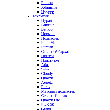
Finnera
Adamante
Hyygge
Покрытия
Пурал
Викинг
Велюр
Норман
Полиэстер
Pural Matt
Puretan
Стальной бархат
Призма
Пластизол
Atlas
Safari
Cloudy
Quarzit
Agneta
Purex
Матовый полиэстер
Стальной шелк
Quarzit Lite
PUR 50
Granit