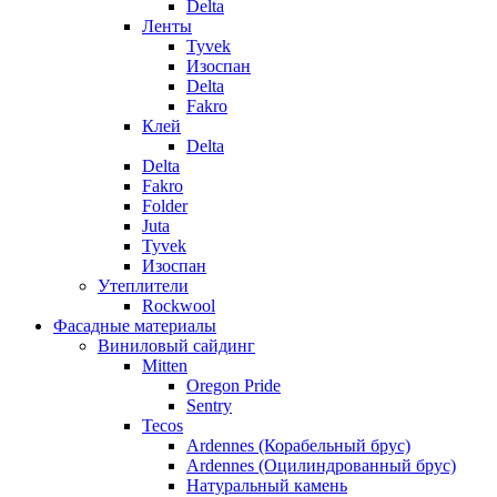
Delta
Ленты
Tyvek
Изоспан
Delta
Fakro
Клей
Delta
Delta
Fakro
Folder
Juta
Tyvek
Изоспан
Утеплители
Rockwool
Фасадные материалы
Виниловый сайдинг
Mitten
Oregon Pride
Sentry
Tecos
Ardennes (Корабельный брус)
Ardennes (Оцилиндрованный брус)
Натуральный камень