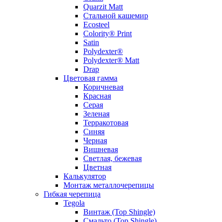
Quarzit Matt
Стальной кашемир
Ecosteel
Colority® Print
Satin
Polydexter®
Polydexter® Matt
Drap
Цветовая гамма
Коричневая
Красная
Серая
Зеленая
Терракотовая
Синяя
Черная
Вишневая
Светлая, бежевая
Цветная
Калькулятор
Монтаж металлочерепицы
Гибкая черепица
Tegola
Винтаж (Top Shingle)
Смальто (Top Shingle)