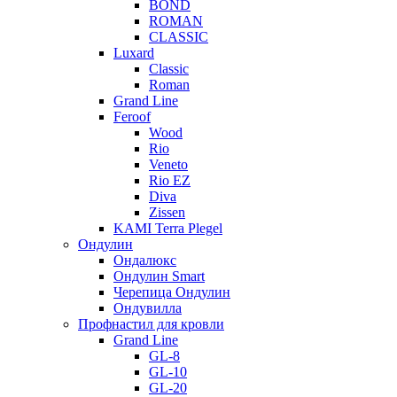
BOND
ROMAN
CLASSIC
Luxard
Classic
Roman
Grand Line
Feroof
Wood
Rio
Veneto
Rio EZ
Diva
Zissen
KAMI Terra Plegel
Ондулин
Ондалюкс
Ондулин Smart
Черепица Ондулин
Ондувилла
Профнастил для кровли
Grand Line
GL-8
GL-10
GL-20