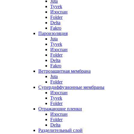
Juta
Tyvek
Изоспан
Folder
Delta
Fakro
Пароизоляция
Juta
Tyvek
Изоспан
Folder
Delta
Fakro
Ветрозащитная мембрана
Juta
Folder
Супердиффузионные мембраны
Изоспан
Tyvek
Folder
Отражающие пленки
Изоспан
Folder
Delta
Разделительный слой