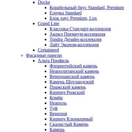
Docke
Корабельный брус Standard, Premium
Елочка Standard
Блок хаус Premium, Lux
Grand Line
Классика Стандарт-коллекция
Акрил Премиум-коллекция
Tundra Дизайн-коллекция
Лайт Эконом-коллекция
Certainteed
Фасадные панели
Альта Профиль
Флорентийский камень
Неаполитанский камень
Венецианский камень
Камень Шотландский
Пражский камень
Кирпич Рижский
Комби
Неаполь
Туф
Венеция
Кирпич Клинкерный
Скалистый Камень
Камень