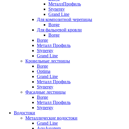
МеталлПрофиль
Stynergy
Grand Line
Для композитной черепицы
Borge
Для фальцевой кровли
Borge
Borge
Металл Профиль
Stynergy
Grand Line
Кровельные лестницы
Borge
Optima
Grand Line
Металл Профиль
Stynergy
Фасадные лестницы
Borge
Металл Профиль
Stynergy
Водостоки
Металлические водостоки
Grand Line
AquAsystem