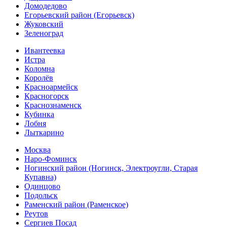
Домодедово
Егорьевский район (Егорьевск)
Жуковский
Зеленоград
Ивантеевка
Истра
Коломна
Королёв
Красноармейск
Красногорск
Краснознаменск
Кубинка
Лобня
Лыткарино
Москва
Наро-Фоминск
Ногинский район (Ногинск, Электроугли, Старая
Купавна)
Одинцово
Подольск
Раменский район (Раменское)
Реутов
Сергиев Посад