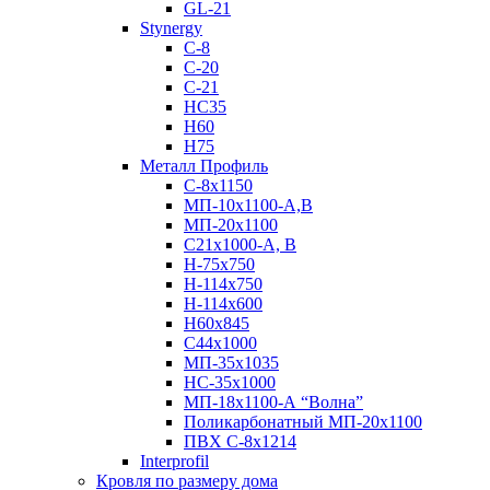
GL-21
Stynergy
C-8
C-20
C-21
НС35
Н60
H75
Металл Профиль
С-8х1150
МП-10x1100-А,В
МП-20х1100
С21х1000-А, В
H-75х750
Н-114х750
Н-114х600
Н60х845
С44х1000
МП-35х1035
НС-35х1000
МП-18х1100-А “Волна”
Поликарбонатный МП-20х1100
ПВХ С-8х1214
Interprofil
Кровля по размеру дома