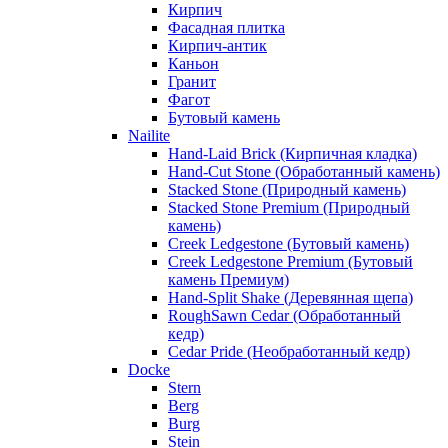
Кирпич
Фасадная плитка
Кирпич-антик
Каньон
Гранит
Фагот
Бутовый камень
Nailite
Hand-Laid Brick (Кирпичная кладка)
Hand-Cut Stone (Обработанный камень)
Stacked Stone (Природный камень)
Stacked Stone Premium (Природный
камень)
Creek Ledgestone (Бутовый камень)
Creek Ledgestone Premium (Бутовый
камень Премиум)
Hand-Split Shake (Деревянная щепа)
RoughSawn Cedar (Обработанный
кедр)
Cedar Pride (Необработанный кедр)
Docke
Stern
Berg
Burg
Stein