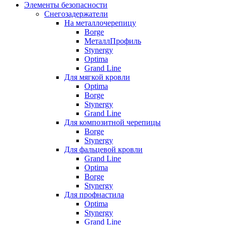
Элементы безопасности
Снегозадержатели
На металлочерепицу
Borge
МеталлПрофиль
Stynergy
Optima
Grand Line
Для мягкой кровли
Optima
Borge
Stynergy
Grand Line
Для композитной черепицы
Borge
Stynergy
Для фальцевой кровли
Grand Line
Optima
Borge
Stynergy
Для профнастила
Optima
Stynergy
Grand Line