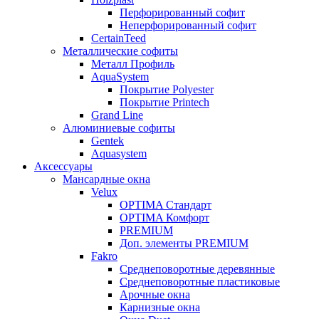
Перфорированный софит
Неперфорированный софит
CertainTeed
Металлические софиты
Металл Профиль
AquaSystem
Покрытие Polyester
Покрытие Printech
Grand Line
Алюминиевые софиты
Gentek
Aquasystem
Аксессуары
Мансардные окна
Velux
OPTIMA Стандарт
OPTIMA Комфорт
PREMIUM
Доп. элементы PREMIUM
Fakro
Cреднеповоротные деревянные
Cреднеповоротные пластиковые
Арочные окна
Карнизные окна