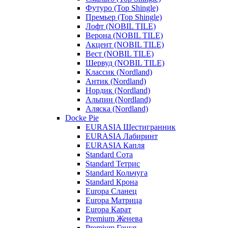
Футуро (Top Shingle)
Премьер (Top Shingle)
Лофт (NOBIL TILE)
Верона (NOBIL TILE)
Акцент (NOBIL TILE)
Вест (NOBIL TILE)
Шервуд (NOBIL TILE)
Классик (Nordland)
Антик (Nordland)
Нордик (Nordland)
Альпин (Nordland)
Аляска (Nordland)
Docke Pie
EURASIA Шестигранник
EURASIA Лабиринт
EURASIA Капля
Standard Сота
Standard Тетрис
Standard Кольчуга
Standard Крона
Europa Сланец
Europa Матрица
Europa Карат
Premium Женева
Premium Генуя