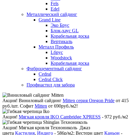
Fels
Edel
Металлический сайдинг
Grand Line
Эко Брус
Блок-хаус GL
Корабельная доска
Вертикаль
Металл Профиль
Lбрус
Woodstock
Корабельная доска
Фиброцементный сайдинг
Cedral
Cedral Click
Профнастил для забора
Акция!
Виниловый сайдинг
Mitten серия Oregon Pride
от 415
руб./шт. Софит
Mitten
от 690руб./м2!
Акция!
Мягкая кровля IKO Cambridge XPRESS
- 972 руб./м2
Акция!
Мягкая кровля Технониколь Джаз
цвета
Кастилия
,
Индиго
- 586р/м2; Вестерн цвет
Каньон
-