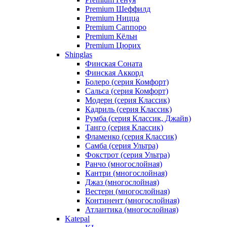
Premium Шеффилд
Premium Ницца
Premium Саппоро
Premium Кёльн
Premium Цюрих
Shinglas
Финская Соната
Финская Аккорд
Болеро (серия Комфорт)
Сальса (серия Комфорт)
Модерн (серия Классик)
Кадриль (серия Классик)
Румба (серия Классик, Джайв)
Танго (серия Классик)
Фламенко (серия Классик)
Самба (серия Ультра)
Фокстрот (серия Ультра)
Ранчо (многослойная)
Кантри (многослойная)
Джаз (многослойная)
Вестерн (многослойная)
Континент (многослойная)
Атлантика (многослойная)
Katepal