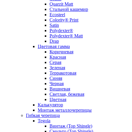
Quarzit Matt
Стальной кашемир
Ecosteel
Colority® Print
Satin
Polydexter®
Polydexter® Matt
Drap
Цветовая гамма
Коричневая
Красная
Серая
Зеленая
Терракотовая
Синяя
Черная
Вишневая
Светлая, бежевая
Цветная
Калькулятор
Монтаж металлочерепицы
Гибкая черепица
Tegola
Винтаж (Top Shingle)
Смальто (Top Shingle)