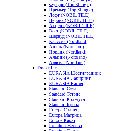
Футуро (Top Shingle)
Премьер (Top Shingle)
Лофт (NOBIL TILE)
Верона (NOBIL TILE)
Акцент (NOBIL TILE)
Вест (NOBIL TILE)
Шервуд (NOBIL TILE)
Классик (Nordland)
Антик (Nordland)
Нордик (Nordland)
Альпин (Nordland)
Аляска (Nordland)
Docke Pie
EURASIA Шестигранник
EURASIA Лабиринт
EURASIA Капля
Standard Сота
Standard Тетрис
Standard Кольчуга
Standard Крона
Europa Сланец
Europa Матрица
Europa Карат
Premium Женева
Premium Генуя