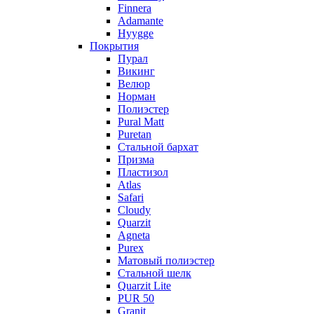
Finnera
Adamante
Hyygge
Покрытия
Пурал
Викинг
Велюр
Норман
Полиэстер
Pural Matt
Puretan
Стальной бархат
Призма
Пластизол
Atlas
Safari
Cloudy
Quarzit
Agneta
Purex
Матовый полиэстер
Стальной шелк
Quarzit Lite
PUR 50
Granit