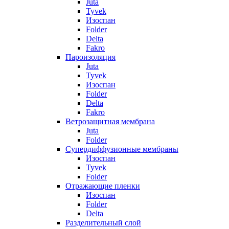
Juta
Tyvek
Изоспан
Folder
Delta
Fakro
Пароизоляция
Juta
Tyvek
Изоспан
Folder
Delta
Fakro
Ветрозащитная мембрана
Juta
Folder
Супердиффузионные мембраны
Изоспан
Tyvek
Folder
Отражающие пленки
Изоспан
Folder
Delta
Разделительный слой