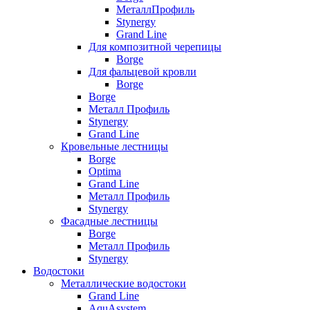
МеталлПрофиль
Stynergy
Grand Line
Для композитной черепицы
Borge
Для фальцевой кровли
Borge
Borge
Металл Профиль
Stynergy
Grand Line
Кровельные лестницы
Borge
Optima
Grand Line
Металл Профиль
Stynergy
Фасадные лестницы
Borge
Металл Профиль
Stynergy
Водостоки
Металлические водостоки
Grand Line
AquAsystem