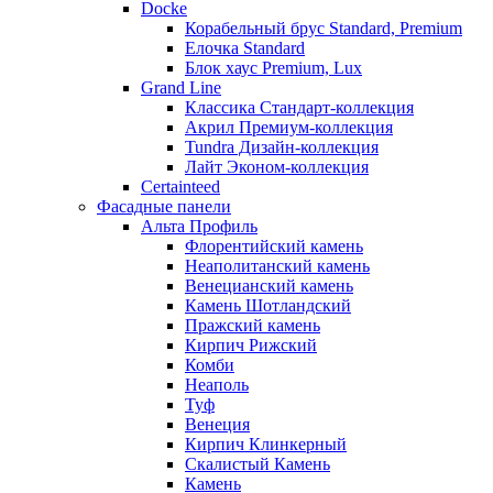
Docke
Корабельный брус Standard, Premium
Елочка Standard
Блок хаус Premium, Lux
Grand Line
Классика Стандарт-коллекция
Акрил Премиум-коллекция
Tundra Дизайн-коллекция
Лайт Эконом-коллекция
Certainteed
Фасадные панели
Альта Профиль
Флорентийский камень
Неаполитанский камень
Венецианский камень
Камень Шотландский
Пражский камень
Кирпич Рижский
Комби
Неаполь
Туф
Венеция
Кирпич Клинкерный
Скалистый Камень
Камень