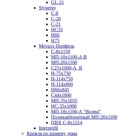
GL-21
Stynergy
C-8
C-20
C-21
НС35
Н60
H75
Металл Профиль
С-8х1150
МП-10x1100-А,В
МП-20х1100
С21х1000-А, В
H-75х750
Н-114х750
Н-114х600
Н60х845
С44х1000
МП-35х1035
НС-35х1000
МП-18х1100-А “Волна”
Поликарбонатный МП-20х1100
ПВХ С-8х1214
Interprofil
Кровля по размеру дома