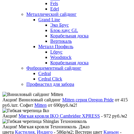
Fels
Edel
Металлический сайдинг
Grand Line
Эко Брус
Блок-хаус GL
Корабельная доска
Вертикаль
Металл Профиль
Lбрус
Woodstock
Корабельная доска
Фиброцементный сайдинг
Cedral
Cedral Click
Профнастил для забора
Акция!
Виниловый сайдинг
Mitten серия Oregon Pride
от 415
руб./шт. Софит
Mitten
от 690руб./м2!
Акция!
Мягкая кровля IKO Cambridge XPRESS
- 972 руб./м2
Акция!
Мягкая кровля Технониколь Джаз
цвета
Кастилия
,
Индиго
- 586р/м2; Вестерн цвет
Каньон
-