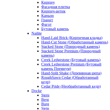
Кирпич
Фасадная плитка
Кирпич-антик
Каньон
Гранит
Фагот
Бутовый камень
Nailite
Hand-Laid Brick (Кирпичная кладка)
Hand-Cut Stone (Обработанный камень)
Stacked Stone (Природный камень)
Stacked Stone Premium (Природный
камень)
Creek Ledgestone (Бутовый камень)
Creek Ledgestone Premium (Бутовый
камень Премиум)
Hand-Split Shake (Деревянная щепа)
RoughSawn Cedar (Обработанный
кедр)
Cedar Pride (Необработанный кедр)
Docke
Stern
Berg
Burg
Stein