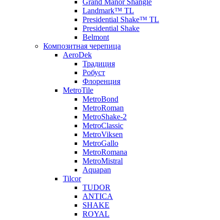
Grand Manor Shangle
Landmark™ TL
Presidential Shake™ TL
Presidential Shake
Belmont
Композитная черепица
AeroDek
Традиция
Робуст
Флоренция
MetroTile
MetroBond
MetroRoman
MetroShake-2
MetroClassic
MetroViksen
MetroGallo
MetroRomana
MetroMistral
Aquapan
Tilcor
TUDOR
ANTICA
SHAKE
ROYAL