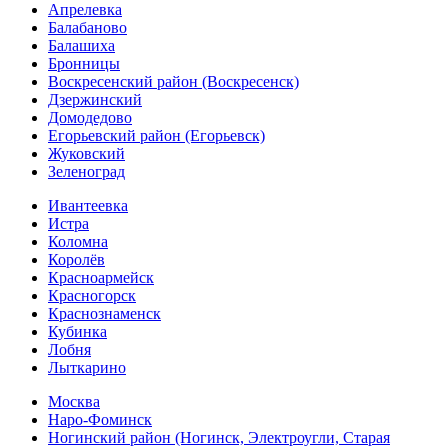
Апрелевка
Балабаново
Балашиха
Бронницы
Воскресенский район (Воскресенск)
Дзержинский
Домодедово
Егорьевский район (Егорьевск)
Жуковский
Зеленоград
Ивантеевка
Истра
Коломна
Королёв
Красноармейск
Красногорск
Краснознаменск
Кубинка
Лобня
Лыткарино
Москва
Наро-Фоминск
Ногинский район (Ногинск, Электроугли, Старая