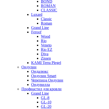
BOND
ROMAN
CLASSIC
Luxard
Classic
Roman
Grand Line
Feroof
Wood
Rio
Veneto
Rio EZ
Diva
Zissen
KAMI Terra Plegel
Ондулин
Ондалюкс
Ондулин Smart
Черепица Ондулин
Ондувилла
Профнастил для кровли
Grand Line
GL-8
GL-10
GL-20