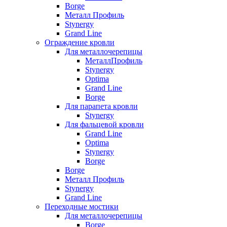
Borge
Металл Профиль
Stynergy
Grand Line
Ограждение кровли
Для металлочерепицы
МеталлПрофиль
Stynergy
Optima
Grand Line
Borge
Для парапета кровли
Stynergy
Для фальцевой кровли
Grand Line
Optima
Stynergy
Borge
Borge
Металл Профиль
Stynergy
Grand Line
Переходные мостики
Для металлочерепицы
Borge