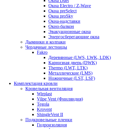
Окна Duet
Окна Electro / Z-Wave
Окна preSelect
Окна proSky
Окна-надставки
Окно-балкон
Эвакуационные окна
Энергосберегающие окна
Дымники и колпаки
Чердачные лестницы
Fakro
Деревянные (LWS, LWK, LDK)
Карнизная дверь (DWK)
Thermo (LWT, LTK)
Металлические (LMS)
Ножничные (LST, LSF)
Комплектация кровли
Кровельная вентиляция
Wirplast
Vilpe Vent (Финляндия)
Tegola
Krovent
ShingleVent II
Подкровельные пленки
Гидроизоляция