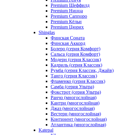
Premium Шеффилд
Premium Ницца
Premium Саппоро
Premium Кёльн
Premium Цюрих
Shinglas
Финская Соната
Финская Аккорд
Болеро (серия Комфорт)
Сальса (серия Комфорт)
Модерн (серия Классик)
Кадриль (серия Классик)
Румба (серия Классик, Джайв)
Танго (серия Классик)
Фламенко (серия Классик)
Самба (серия Ультра)
Фокстрот (серия Ультра)
Ранчо (многослойная)
Кантри (многослойная)
Джаз (многослойная)
Вестерн (многослойная)
Континент (многослойная)
Атлантика (многослойная)
Katepal