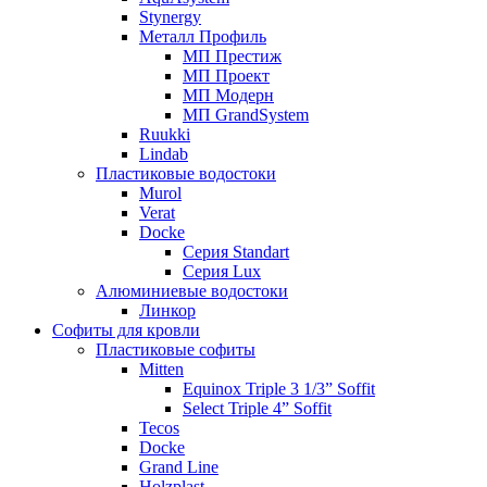
Stynergy
Металл Профиль
МП Престиж
МП Проект
МП Модерн
МП GrandSystem
Ruukki
Lindab
Пластиковые водостоки
Murol
Verat
Docke
Серия Standart
Серия Lux
Алюминиевые водостоки
Линкор
Софиты для кровли
Пластиковые софиты
Mitten
Equinox Triple 3 1/3” Soffit
Select Triple 4” Soffit
Tecos
Docke
Grand Line
Holzplast