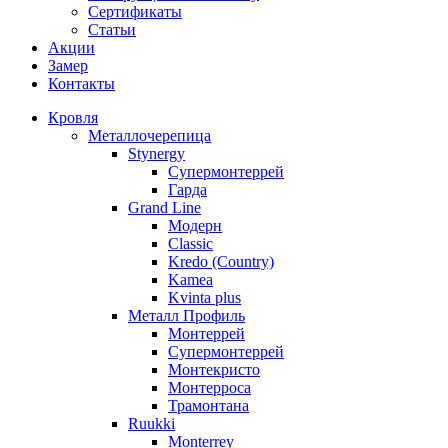
Сертификаты
Статьи
Акции
Замер
Контакты
Кровля
Металлочерепица
Stynergy
Супермонтеррей
Гарда
Grand Line
Модерн
Classic
Kredo (Country)
Kamea
Kvinta plus
Металл Профиль
Монтеррей
Супермонтеррей
Монтекристо
Монтерроса
Трамонтана
Ruukki
Monterrey