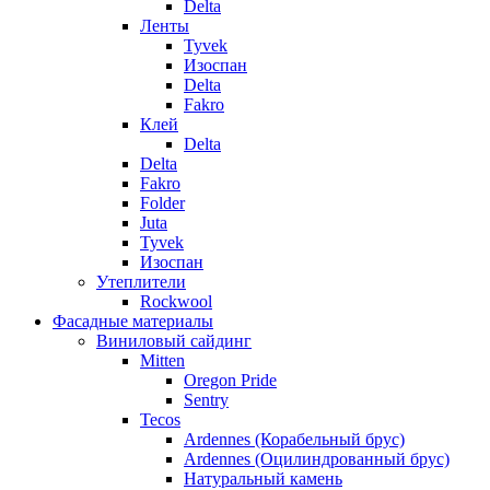
Delta
Ленты
Tyvek
Изоспан
Delta
Fakro
Клей
Delta
Delta
Fakro
Folder
Juta
Tyvek
Изоспан
Утеплители
Rockwool
Фасадные материалы
Виниловый сайдинг
Mitten
Oregon Pride
Sentry
Tecos
Ardennes (Корабельный брус)
Ardennes (Оцилиндрованный брус)
Натуральный камень