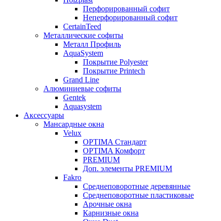
Перфорированный софит
Неперфорированный софит
CertainTeed
Металлические софиты
Металл Профиль
AquaSystem
Покрытие Polyester
Покрытие Printech
Grand Line
Алюминиевые софиты
Gentek
Aquasystem
Аксессуары
Мансардные окна
Velux
OPTIMA Стандарт
OPTIMA Комфорт
PREMIUM
Доп. элементы PREMIUM
Fakro
Cреднеповоротные деревянные
Cреднеповоротные пластиковые
Арочные окна
Карнизные окна