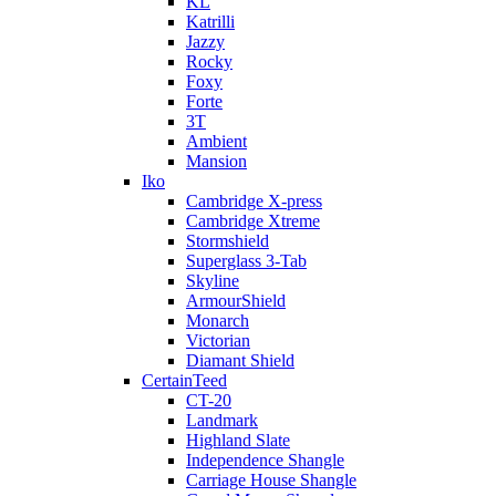
KL
Katrilli
Jazzy
Rocky
Foxy
Forte
3T
Ambient
Mansion
Iko
Cambridge X-press
Cambridge Xtreme
Stormshield
Superglass 3-Tab
Skyline
ArmourShield
Monarch
Victorian
Diamant Shield
CertainTeed
CT-20
Landmark
Highland Slate
Independence Shangle
Carriage House Shangle