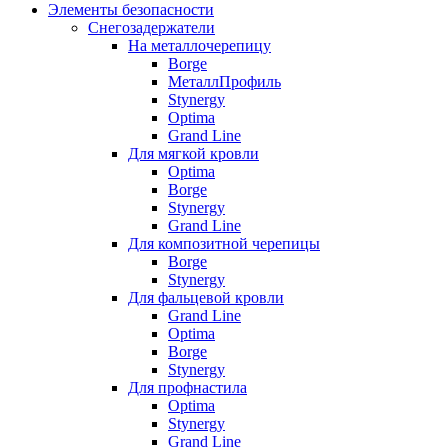
Элементы безопасности
Снегозадержатели
На металлочерепицу
Borge
МеталлПрофиль
Stynergy
Optima
Grand Line
Для мягкой кровли
Optima
Borge
Stynergy
Grand Line
Для композитной черепицы
Borge
Stynergy
Для фальцевой кровли
Grand Line
Optima
Borge
Stynergy
Для профнастила
Optima
Stynergy
Grand Line