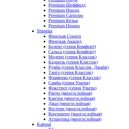
Premium Шеффилд
Premium Ницца
Premium Саппоро
Premium Кёльн
Premium Цюрих
Shinglas
Финская Соната
Финская Аккорд
Болеро (серия Комфорт)
Сальса (серия Комфорт)
Модерн (серия Классик)
Кадриль (серия Классик)
Румба (серия Классик, Джайв)
Танго (серия Классик)
Фламенко (серия Классик)
Самба (серия Ультра)
Фокстрот (серия Ультра)
Ранчо (многослойная)
Кантри (многослойная)
Джаз (многослойная)
Вестерн (многослойная)
Континент (многослойная)
Атлантика (многослойная)
Katepal