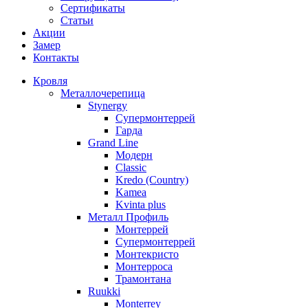
Сертификаты
Статьи
Акции
Замер
Контакты
Кровля
Металлочерепица
Stynergy
Супермонтеррей
Гарда
Grand Line
Модерн
Classic
Kredo (Country)
Kamea
Kvinta plus
Металл Профиль
Монтеррей
Супермонтеррей
Монтекристо
Монтерроса
Трамонтана
Ruukki
Monterrey