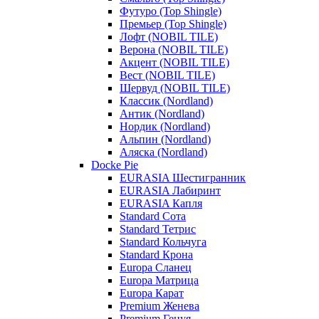
Футуро (Top Shingle)
Премьер (Top Shingle)
Лофт (NOBIL TILE)
Верона (NOBIL TILE)
Акцент (NOBIL TILE)
Вест (NOBIL TILE)
Шервуд (NOBIL TILE)
Классик (Nordland)
Антик (Nordland)
Нордик (Nordland)
Альпин (Nordland)
Аляска (Nordland)
Docke Pie
EURASIA Шестигранник
EURASIA Лабиринт
EURASIA Капля
Standard Сота
Standard Тетрис
Standard Кольчуга
Standard Крона
Europa Сланец
Europa Матрица
Europa Карат
Premium Женева
Premium Генуя