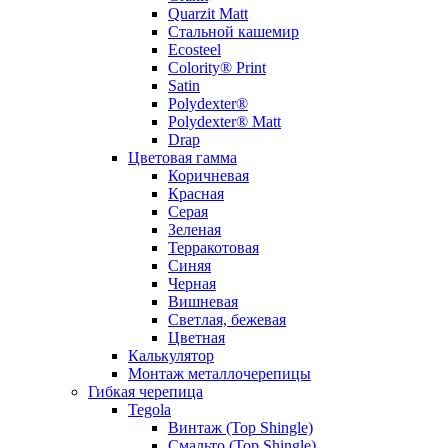
Quarzit Matt
Стальной кашемир
Ecosteel
Colority® Print
Satin
Polydexter®
Polydexter® Matt
Drap
Цветовая гамма
Коричневая
Красная
Серая
Зеленая
Терракотовая
Синяя
Черная
Вишневая
Светлая, бежевая
Цветная
Калькулятор
Монтаж металлочерепицы
Гибкая черепица
Tegola
Винтаж (Top Shingle)
Смальто (Top Shingle)