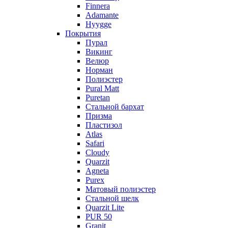
Finnera
Adamante
Hyygge
Покрытия
Пурал
Викинг
Велюр
Норман
Полиэстер
Pural Matt
Puretan
Стальной бархат
Призма
Пластизол
Atlas
Safari
Cloudy
Quarzit
Agneta
Purex
Матовый полиэстер
Стальной шелк
Quarzit Lite
PUR 50
Granit