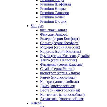
Premium Шеффилд
Premium Ницца
Premium Саппоро
Premium Кёльн
Premium Цюрих
Shinglas
Финская Соната
Финская Аккорд
Болеро (серия Комфорт)
Сальса (серия Комфорт)
Модерн (серия Классик)
Кадриль (серия Классик)
Румба (серия Классик, Джайв)
Танго (серия Классик)
Фламенко (серия Классик)
Самба (серия Ультра)
Фокстрот (серия Ультра)
Ранчо (многослойная)
Кантри (многослойная)
Джаз (многослойная)
Вестерн (многослойная)
Континент (многослойная)
Атлантика (многослойная)
Katepal