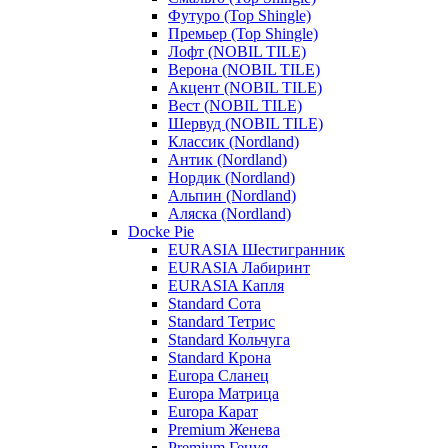
Футуро (Top Shingle)
Премьер (Top Shingle)
Лофт (NOBIL TILE)
Верона (NOBIL TILE)
Акцент (NOBIL TILE)
Вест (NOBIL TILE)
Шервуд (NOBIL TILE)
Классик (Nordland)
Антик (Nordland)
Нордик (Nordland)
Альпин (Nordland)
Аляска (Nordland)
Docke Pie
EURASIA Шестигранник
EURASIA Лабиринт
EURASIA Капля
Standard Сота
Standard Тетрис
Standard Кольчуга
Standard Крона
Europa Сланец
Europa Матрица
Europa Карат
Premium Женева
Premium Генуя