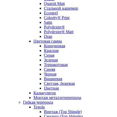
Quarzit Matt
Стальной кашемир
Ecosteel
Colority® Print
Satin
Polydexter®
Polydexter® Matt
Drap
Цветовая гамма
Коричневая
Красная
Серая
Зеленая
Терракотовая
Синяя
Черная
Вишневая
Светлая, бежевая
Цветная
Калькулятор
Монтаж металлочерепицы
Гибкая черепица
Tegola
Винтаж (Top Shingle)
Смальто (Top Shingle)