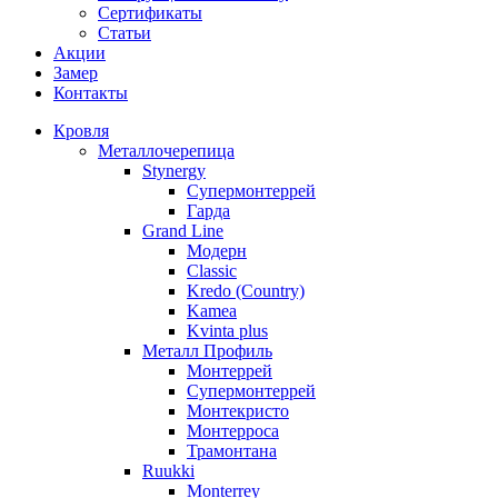
Сертификаты
Статьи
Акции
Замер
Контакты
Кровля
Металлочерепица
Stynergy
Супермонтеррей
Гарда
Grand Line
Модерн
Classic
Kredo (Country)
Kamea
Kvinta plus
Металл Профиль
Монтеррей
Супермонтеррей
Монтекристо
Монтерроса
Трамонтана
Ruukki
Monterrey