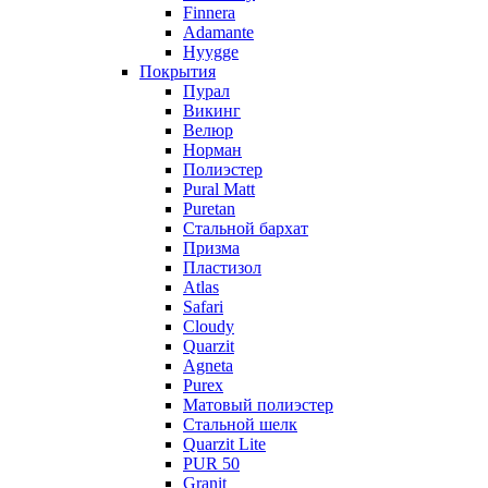
Finnera
Adamante
Hyygge
Покрытия
Пурал
Викинг
Велюр
Норман
Полиэстер
Pural Matt
Puretan
Стальной бархат
Призма
Пластизол
Atlas
Safari
Cloudy
Quarzit
Agneta
Purex
Матовый полиэстер
Стальной шелк
Quarzit Lite
PUR 50
Granit