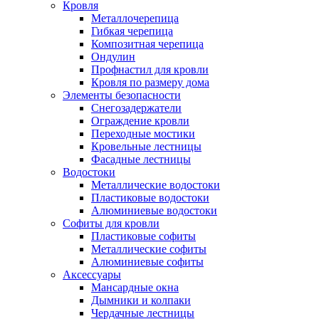
Кровля
Металлочерепица
Гибкая черепица
Композитная черепица
Ондулин
Профнастил для кровли
Кровля по размеру дома
Элементы безопасности
Снегозадержатели
Ограждение кровли
Переходные мостики
Кровельные лестницы
Фасадные лестницы
Водостоки
Металлические водостоки
Пластиковые водостоки
Алюминиевые водостоки
Софиты для кровли
Пластиковые софиты
Металлические софиты
Алюминиевые софиты
Аксессуары
Мансардные окна
Дымники и колпаки
Чердачные лестницы